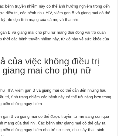
 các bệnh truyền nhiễm này có thể ảnh hưởng nghiêm trọng đến
 điều trị, các bệnh như HIV, viêm gan B và giang mai có thể
 kỳ, đe dọa tính mạng của cả mẹ và thai nhi.
 gan B và giang mai cho phụ nữ mang thai đóng vai trò quan
kịp thời các bệnh truyền nhiễm này, từ đó bảo vệ sức khỏe của
 của việc không điều trị
à giang mai cho phụ nữ
 như HIV, viêm gan B và giang mai có thể dẫn đến những hậu
u trị, tình trạng nhiễm các bệnh này có thể trở nặng hơn trong
ng biến chứng nguy hiểm.
iêm gan B và giang mai có thể được truyền từ mẹ sang con qua
nh mạng của thai nhi. Các bệnh như giang mai có thể gây ra
g biến chứng nguy hiểm cho trẻ sơ sinh, như sảy thai, sinh