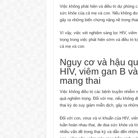
Việc không phát hiện và điều trị dự phòng
sức khỏe của cả mẹ và con. Nếu không được
gây ra những biến chứng nặng nề trong thai
Vì vậy, việc xét nghiệm sàng lọc HIV, viêm
trọng trong việc phát hiện sớm và điều trị 
cả mẹ và con.
Nguy cơ và hậu quả
HIV, viêm gan B v
mang thai
Việc không điều trị các bệnh truyền nhiễm
quả nghiêm trọng. Đối với mẹ, nếu không điề
thai kỳ do suy giảm miễn dịch, gây ra nhữ
Đối với con, virus và vi khuẩn của HIV, v
tuần hoàn nhau thai, đe dọa sức khỏe và tí
nhiều vấn đề trong thai kỳ và dẫn đến nhữn