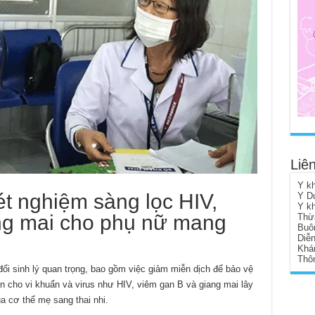
Liên
Y k
ét nghiệm sàng lọc HIV,
Y D
Y k
ng mai cho phụ nữ mang
Thừ
Buô
Diễ
Khá
Thôn
ổi sinh lý quan trọng, bao gồm việc giảm miễn dịch để bảo vệ
iện cho vi khuẩn và virus như HIV, viêm gan B và giang mai lây
a cơ thể mẹ sang thai nhi.