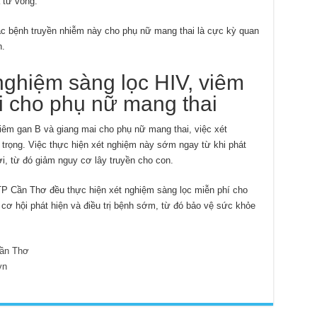
 tử vong.
 các bệnh truyền nhiễm này cho phụ nữ mang thai là cực kỳ quan
n.
ghiệm sàng lọc HIV, viêm
i cho phụ nữ mang thai
 viêm gan B và giang mai cho phụ nữ mang thai, việc xét
 trọng. Việc thực hiện xét nghiệm này sớm ngay từ khi phát
thời, từ đó giảm nguy cơ lây truyền cho con.
n TP Cần Thơ đều thực hiện xét nghiệm sàng lọc miễn phí cho
cơ hội phát hiện và điều trị bệnh sớm, từ đó bảo vệ sức khỏe
ần Thơ
vn