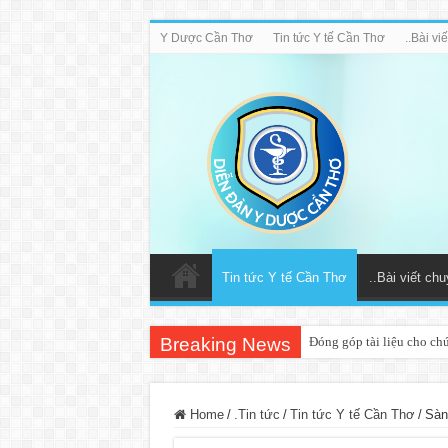
Y Dược Cần Thơ
Tin tức Y tế Cần Thơ
..Bài v
Tin tức Y tế Cần Thơ
..Bài viết ch
Breaking News
Đóng góp tài liệu cho ch
Home
/
.Tin tức
/
Tin tức Y tế Cần Thơ
/
Sàn