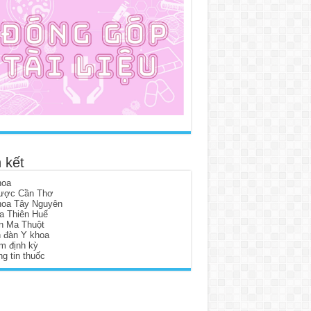
 kết
hoa
ược Cần Thơ
hoa Tây Nguyên
a Thiên Huế
n Ma Thuột
n đàn Y khoa
m định kỳ
g tin thuốc