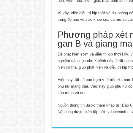
non, viêm não, viêm giác mạc bẩm sinh, và
Vì vậy, việc điều trị kịp thời và dự phòng
trọng để bảo vệ sức khỏe của cả mẹ và co
Phương pháp xét n
gan B và giang ma
Để phát hiện sớm và điều trị kịp thời HIV,
nghiệm sàng lọc cho 3 bệnh này là rất quan
hiện có thai giúp phát hiện và điều trị kịp 
Hiện nay, tất cả các trạm y tế trên địa bà
phụ nữ mang thai. Việc này giúp phụ nữ có 
của mình và con.
Nguồn thông tin được tham khảo từ:
Báo C
Nội dung được biên tập bởi:
yduoccantho. 