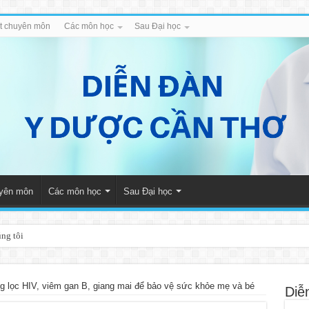
iết chuyên môn
Các môn học
Sau Đại học
uyên môn
Các môn học
Sau Đại học
úng tôi
g lọc HIV, viêm gan B, giang mai để bảo vệ sức khỏe mẹ và bé
Diễ