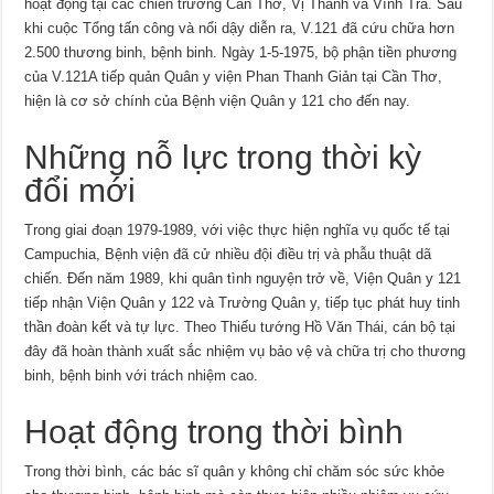
hoạt động tại các chiến trường Cần Thơ, Vị Thanh và Vĩnh Trà. Sau
khi cuộc Tổng tấn công và nổi dậy diễn ra, V.121 đã cứu chữa hơn
2.500 thương binh, bệnh binh. Ngày 1-5-1975, bộ phận tiền phương
của V.121A tiếp quản Quân y viện Phan Thanh Giản tại Cần Thơ,
hiện là cơ sở chính của Bệnh viện Quân y 121 cho đến nay.
Những nỗ lực trong thời kỳ
đổi mới
Trong giai đoạn 1979-1989, với việc thực hiện nghĩa vụ quốc tế tại
Campuchia, Bệnh viện đã cử nhiều đội điều trị và phẫu thuật dã
chiến. Đến năm 1989, khi quân tình nguyện trở về, Viện Quân y 121
tiếp nhận Viện Quân y 122 và Trường Quân y, tiếp tục phát huy tinh
thần đoàn kết và tự lực. Theo Thiếu tướng Hồ Văn Thái, cán bộ tại
đây đã hoàn thành xuất sắc nhiệm vụ bảo vệ và chữa trị cho thương
binh, bệnh binh với trách nhiệm cao.
Hoạt động trong thời bình
Trong thời bình, các bác sĩ quân y không chỉ chăm sóc sức khỏe