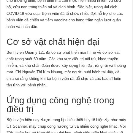
cho thương binh, bệnh binh mà còn thực hiện nhiều nhiệm vụ cứu
hộ, cứu nạn trong thiên tai và dịch bệnh. Đặc biệt, trong đại dịch
COVID-19 vừa qua, Bệnh viện đã tổ chức nhiều đợt hỗ trợ cho các
bệnh viện dã chiến và tiêm vaccine cho hàng trăm ngàn lượt quân
nhân và nhân dân.
Cơ sở vật chất hiện đại
Bệnh viện Quân y 121 đã có sự phát triển mạnh mẽ về cơ sở vật
chất trong suốt 60 năm. Các khu vực điều trị nội trú, khoa truyền
nhiễm, và khu chẩn đoán được xây dựng hiện đại, rộng rãi và thoáng
mát. Chị Nguyễn Thị Kim Nhung, một người nuôi bệnh tại đây, đã
chia sẻ rằng không khí tại bệnh viện rất dễ chịu và các bác sĩ luôn
tận tình với bệnh nhân.
Ứng dụng công nghệ trong
điều trị
Bệnh viện hiện nay được trang bị nhiều thiết bị y tế hiện đại như máy
CT Scanner, máy chụp cộng hưởng từ và nhiều công nghệ khác. Với
70% nhân lực có trình độ sau đại học, bệnh viện triển khai nhiều kỹ