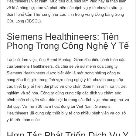
Healthineers) Việt Nam. Mục tiêu của buổi làm việc này là thảo luận
về khả năng hợp tác và phát triển các dịch vụ y tế chuyên sâu tại
thành phố Cần Thơ cũng như các tỉnh trong vùng Đồng bằng Sông
Cửu Long (ĐBSCL).
Siemens Healthineers: Tiên
Phong Trong Công Nghệ Y Tế
Tại buổi làm việc, ông Bernd Montag, Giám đốc điều hành toàn cầu
của Siemens Healthineers, đã chia sẻ về sứ mệnh của công ty.
Siemens Healthineers được biết đến là một trong những công ty
hàng đầu thế giới trong lĩnh vực công nghệ y tế, chuyên cung cấp
các thiết bị y tế hiện đại phục vụ cho chẩn đoán hình ảnh, xạ trị, xét
nghiệm và số hóa. Công ty cũng cung cấp các dịch vụ chăm sóc
bệnh nhân chuyên sâu, đặc biệt là trong các lĩnh vực như ung thư và
đột quỵ. Với hơn 30 năm hoạt động tại Việt Nam, Siemens
Healthineers đã cung cấp thiết bị y tế cho nhiều bệnh viện và cơ sở
y tế trên toàn quốc.
Hợp Tác Phát Triển Dịch Vụ Y