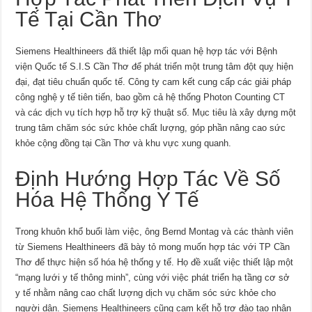
Tế Tại Cần Thơ
Siemens Healthineers đã thiết lập mối quan hệ hợp tác với Bệnh
viện Quốc tế S.I.S Cần Thơ để phát triển một trung tâm đột quỵ hiện
đại, đạt tiêu chuẩn quốc tế. Công ty cam kết cung cấp các giải pháp
công nghệ y tế tiên tiến, bao gồm cả hệ thống Photon Counting CT
và các dịch vụ tích hợp hỗ trợ kỹ thuật số. Mục tiêu là xây dựng một
trung tâm chăm sóc sức khỏe chất lượng, góp phần nâng cao sức
khỏe cộng đồng tại Cần Thơ và khu vực xung quanh.
Định Hướng Hợp Tác Về Số
Hóa Hệ Thống Y Tế
Trong khuôn khổ buổi làm việc, ông Bernd Montag và các thành viên
từ Siemens Healthineers đã bày tỏ mong muốn hợp tác với TP Cần
Thơ để thực hiện số hóa hệ thống y tế. Họ đề xuất việc thiết lập một
“mạng lưới y tế thông minh”, cùng với việc phát triển hạ tầng cơ sở
y tế nhằm nâng cao chất lượng dịch vụ chăm sóc sức khỏe cho
người dân. Siemens Healthineers cũng cam kết hỗ trợ đào tạo nhân