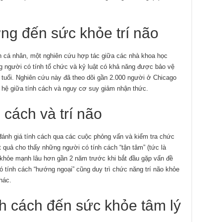
ng đến sức khỏe trí não
ch cá nhân, một nghiên cứu hợp tác giữa các nhà khoa học
 người có tính tổ chức và kỷ luật có khả năng được bảo vệ
ớn tuổi. Nghiên cứu này đã theo dõi gần 2.000 người ở Chicago
n hệ giữa tính cách và nguy cơ suy giảm nhận thức.
 cách và trí não
ánh giá tính cách qua các cuộc phỏng vấn và kiểm tra chức
t quả cho thấy những người có tính cách “tận tâm” (tức là
o khỏe mạnh lâu hơn gần 2 năm trước khi bắt đầu gặp vấn đề
 tính cách “hướng ngoại” cũng duy trì chức năng trí não khỏe
hác.
h cách đến sức khỏe tâm lý