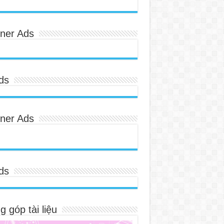
ner Ads
ds
ner Ads
ds
 góp tài liệu