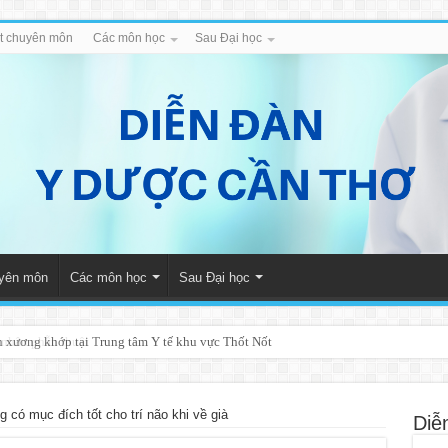
iết chuyên môn
Các môn học
Sau Đại học
uyên môn
Các môn học
Sau Đại học
nh xương khớp tại Trung tâm Y tế khu vực Thốt Nốt
 có mục đích tốt cho trí não khi về già
Diễ