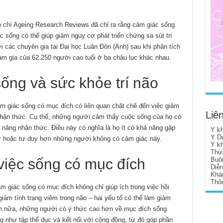
 chí Ageing Research Reviews đã chỉ ra rằng cảm giác sống
c sống có thể giúp giảm nguy cơ phát triển chứng sa sút trí
ởi các chuyên gia tại Đại học Luân Đôn (Anh) sau khi phân tích
am gia của 62.250 người cao tuổi ở ba châu lục khác nhau.
ống và sức khỏe trí não
ảm giác sống có mục đích có liên quan chặt chẽ đến việc giảm
Liên
nhận thức. Cụ thể, những người cảm thấy cuộc sống của họ có
 năng nhận thức. Điều này có nghĩa là họ ít có khả năng gặp
Y k
Y D
ữ hoặc tư duy hơn những người không có cảm giác này.
Y k
Thừ
việc sống có mục đích
Buô
Diễ
Khá
Thôn
m giác sống có mục đích không chỉ giúp ích trong việc hồi
iảm tình trạng viêm trong não – hai yếu tố có thể làm giảm
Hơn nữa, những người có ý thức cao hơn về mục đích sống
g như tập thể dục và kết nối với cộng đồng, từ đó góp phần