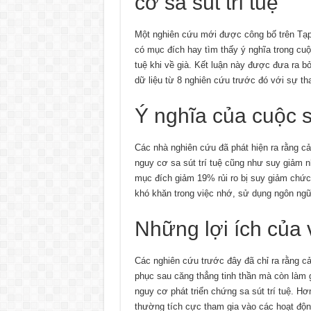
cơ sa sút trí tuệ
Một nghiên cứu mới được công bố trên Tạp
có mục đích hay tìm thấy ý nghĩa trong cuộ
tuệ khi về già. Kết luận này được đưa ra b
dữ liệu từ 8 nghiên cứu trước đó với sự th
Ý nghĩa của cuộc s
Các nhà nghiên cứu đã phát hiện ra rằng c
nguy cơ sa sút trí tuệ cũng như suy giảm 
mục đích giảm 19% rủi ro bị suy giảm chức
khó khăn trong việc nhớ, sử dụng ngôn ng
Những lợi ích của 
Các nghiên cứu trước đây đã chỉ ra rằng cả
phục sau căng thẳng tinh thần mà còn làm g
nguy cơ phát triển chứng sa sút trí tuệ. 
thường tích cực tham gia vào các hoạt độn