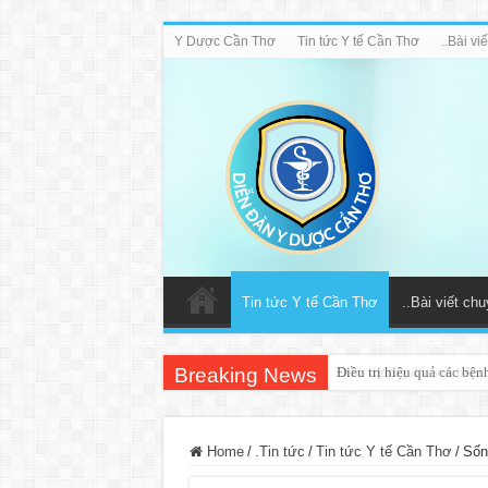
Y Dược Cần Thơ
Tin tức Y tế Cần Thơ
..Bài v
Tin tức Y tế Cần Thơ
..Bài viết ch
Breaking News
Điều trị hiệu quả các bệ
Home
/
.Tin tức
/
Tin tức Y tế Cần Thơ
/
Sống