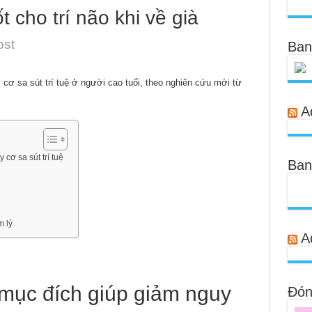
 cho trí não khi về già
ost
Ban
cơ sa sút trí tuệ ở người cao tuổi, theo nghiên cứu mới từ
A
cơ sa sút trí tuệ
Ban
m lý
A
mục đích giúp giảm nguy
Đóng