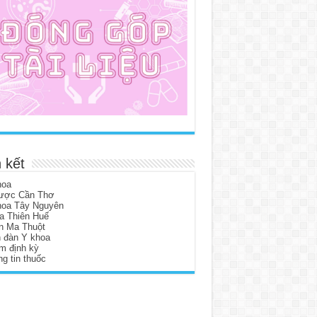
 kết
hoa
ược Cần Thơ
hoa Tây Nguyên
a Thiên Huế
n Ma Thuột
n đàn Y khoa
m định kỳ
g tin thuốc