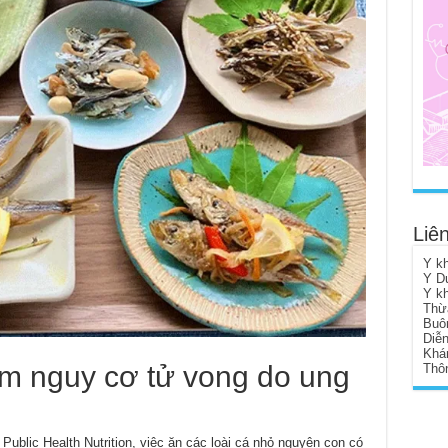
Liên
Y k
Y D
Y k
Thừ
Buô
Diễ
Khá
ảm nguy cơ tử vong do ung
Thôn
Public Health Nutrition, việc ăn các loài cá nhỏ nguyên con có