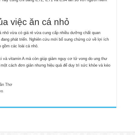
ủa việc ăn cá nhỏ
 nhỏ vừa có giá rẻ vừa cung cấp nhiều dưỡng chất quan
c đang phát triển. Nghiên cứu mới bổ sung chứng cứ về lợi ích
 gồm các loài cá nhỏ.
xi và vitamin A mà còn giúp giảm nguy cơ tử vong do ung thư
một cách đơn giản nhưng hiệu quả để duy trì sức khỏe và kéo
ần Thơ
vn