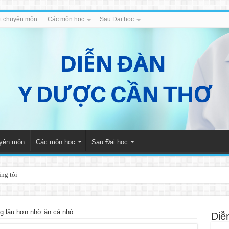
iết chuyên môn
Các môn học
Sau Đại học
uyên môn
Các môn học
Sau Đại học
úng tôi
g lâu hơn nhờ ăn cá nhỏ
Diễ