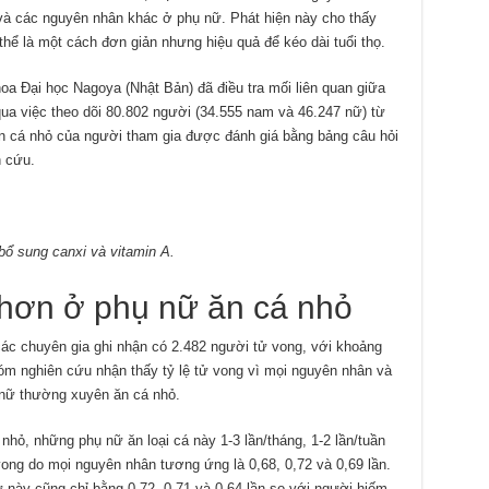
và các nguyên nhân khác ở phụ nữ. Phát hiện này cho thấy
thể là một cách đơn giản nhưng hiệu quả để kéo dài tuổi thọ.
a Đại học Nagoya (Nhật Bản) đã điều tra mối liên quan giữa
qua việc theo dõi 80.802 người (34.555 nam và 46.247 nữ) từ
ăn cá nhỏ của người tham gia được đánh giá bằng bảng câu hỏi
n cứu.
bổ sung canxi và vitamin A.
 hơn ở phụ nữ ăn cá nhỏ
 các chuyên gia ghi nhận có 2.482 người tử vong, với khoảng
m nghiên cứu nhận thấy tỷ lệ tử vong vì mọi nguyên nhân và
nữ thường xuyên ăn cá nhỏ.
nhỏ, những phụ nữ ăn loại cá này 1-3 lần/tháng, 1-2 lần/tuần
 vong do mọi nguyên nhân tương ứng là 0,68, 0,72 và 0,69 lần.
này cũng chỉ bằng 0,72, 0,71 và 0,64 lần so với người hiếm