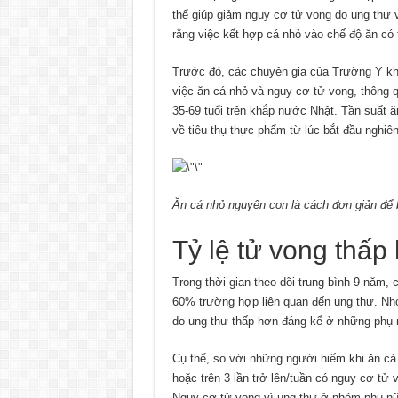
thể giúp giảm nguy cơ tử vong do ung thư 
rằng việc kết hợp cá nhỏ vào chế độ ăn có 
Trước đó, các chuyên gia của Trường Y kho
việc ăn cá nhỏ và nguy cơ tử vong, thông 
35-69 tuổi trên khắp nước Nhật. Tần suất 
về tiêu thụ thực phẩm từ lúc bắt đầu nghiê
Ăn cá nhỏ nguyên con là cách đơn giản để 
Tỷ lệ tử vong thấp
Trong thời gian theo dõi trung bình 9 năm,
60% trường hợp liên quan đến ung thư. Nhó
do ung thư thấp hơn đáng kể ở những phụ 
Cụ thể, so với những người hiếm khi ăn cá 
hoặc trên 3 lần trở lên/tuần có nguy cơ tử
Nguy cơ tử vong vì ung thư ở nhóm phụ nữ 