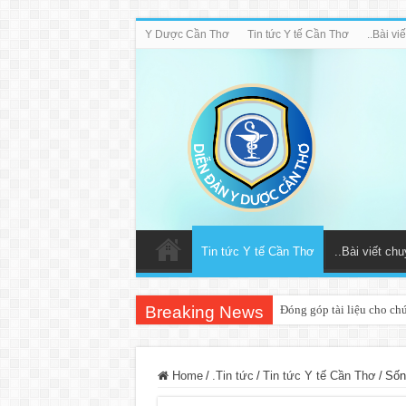
Y Dược Cần Thơ
Tin tức Y tế Cần Thơ
..Bài v
Tin tức Y tế Cần Thơ
..Bài viết ch
Breaking News
Đóng góp tài liệu cho ch
Home
/
.Tin tức
/
Tin tức Y tế Cần Thơ
/
Sốn