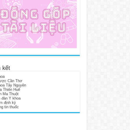
 kết
hoa
ược Cần Thơ
hoa Tây Nguyên
a Thiên Huế
n Ma Thuột
n đàn Y khoa
m định kỳ
g tin thuốc