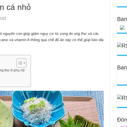
n cá nhỏ
ost
Ban
hỏ nguyên con giúp giảm nguy cơ tử vong do ung thư và các
anxi và vitamin A thông qua chế độ ăn này có thể giúp kéo dài
Ban
ung thư ở phụ nữ
ỏ
Đóng