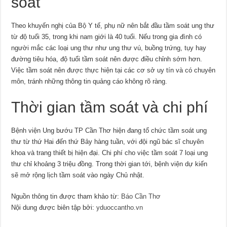
soát
Theo khuyến nghị của Bộ Y tế, phụ nữ nên bắt đầu tầm soát ung thư
từ độ tuổi 35, trong khi nam giới là 40 tuổi. Nếu trong gia đình có
người mắc các loại ung thư như ung thư vú, buồng trứng, tụy hay
đường tiêu hóa, độ tuổi tầm soát nên được điều chỉnh sớm hơn.
Việc tầm soát nên được thực hiện tại các cơ sở uy tín và có chuyên
môn, tránh những thông tin quảng cáo không rõ ràng.
Thời gian tầm soát và chi phí
Bệnh viện Ung bướu TP Cần Thơ hiện đang tổ chức tầm soát ung
thư từ thứ Hai đến thứ Bảy hàng tuần, với đội ngũ bác sĩ chuyên
khoa và trang thiết bị hiện đại. Chi phí cho việc tầm soát 7 loại ung
thư chỉ khoảng 3 triệu đồng. Trong thời gian tới, bệnh viện dự kiến
sẽ mở rộng lịch tầm soát vào ngày Chủ nhật.
Nguồn thông tin được tham khảo từ:
Báo Cần Thơ
Nội dung được biên tập bởi:
yduoccantho.vn