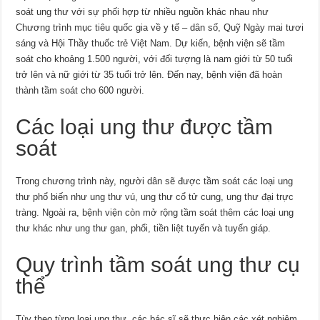
soát ung thư với sự phối hợp từ nhiều nguồn khác nhau như
Chương trình mục tiêu quốc gia về y tế – dân số, Quỹ Ngày mai tươi
sáng và Hội Thầy thuốc trẻ Việt Nam. Dự kiến, bệnh viện sẽ tầm
soát cho khoảng 1.500 người, với đối tượng là nam giới từ 50 tuổi
trở lên và nữ giới từ 35 tuổi trở lên. Đến nay, bệnh viện đã hoàn
thành tầm soát cho 600 người.
Các loại ung thư được tầm
soát
Trong chương trình này, người dân sẽ được tầm soát các loại ung
thư phổ biến như ung thư vú, ung thư cổ tử cung, ung thư đại trực
tràng. Ngoài ra, bệnh viện còn mở rộng tầm soát thêm các loại ung
thư khác như ung thư gan, phổi, tiền liệt tuyến và tuyến giáp.
Quy trình tầm soát ung thư cụ
thể
Tùy theo từng loại ung thư, các bác sĩ sẽ thực hiện các xét nghiệm