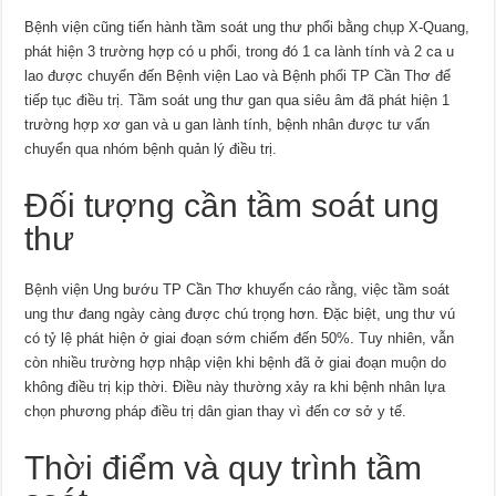
Bệnh viện cũng tiến hành tầm soát ung thư phổi bằng chụp X-Quang,
phát hiện 3 trường hợp có u phổi, trong đó 1 ca lành tính và 2 ca u
lao được chuyển đến Bệnh viện Lao và Bệnh phổi TP Cần Thơ để
tiếp tục điều trị. Tầm soát ung thư gan qua siêu âm đã phát hiện 1
trường hợp xơ gan và u gan lành tính, bệnh nhân được tư vấn
chuyển qua nhóm bệnh quản lý điều trị.
Đối tượng cần tầm soát ung
thư
Bệnh viện Ung bướu TP Cần Thơ khuyến cáo rằng, việc tầm soát
ung thư đang ngày càng được chú trọng hơn. Đặc biệt, ung thư vú
có tỷ lệ phát hiện ở giai đoạn sớm chiếm đến 50%. Tuy nhiên, vẫn
còn nhiều trường hợp nhập viện khi bệnh đã ở giai đoạn muộn do
không điều trị kịp thời. Điều này thường xảy ra khi bệnh nhân lựa
chọn phương pháp điều trị dân gian thay vì đến cơ sở y tế.
Thời điểm và quy trình tầm