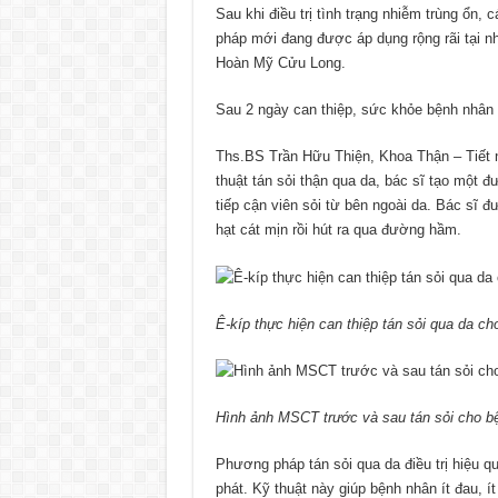
Sau khi điều trị tình trạng nhiễm trùng ổn,
pháp mới đang được áp dụng rộng rãi tại nh
Hoàn Mỹ Cửu Long.
Sau 2 ngày can thiệp, sức khỏe bệnh nhân ổ
Ths.BS Trần Hữu Thiện, Khoa Thận – Tiết 
thuật tán sỏi thận qua da, bác sĩ tạo một
tiếp cận viên sỏi từ bên ngoài da. Bác sĩ 
hạt cát mịn rồi hút ra qua đường hầm.
Ê-kíp thực hiện can thiệp tán sỏi qua da ch
Hình ảnh MSCT trước và sau tán sỏi cho b
Phương pháp tán sỏi qua da điều trị hiệu qu
phát. Kỹ thuật này giúp bệnh nhân ít đau, í