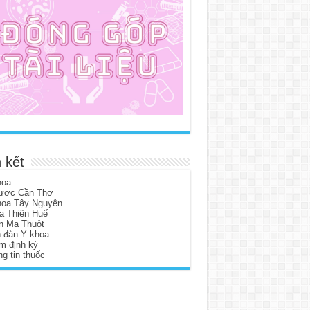
 kết
hoa
ược Cần Thơ
hoa Tây Nguyên
a Thiên Huế
n Ma Thuột
n đàn Y khoa
m định kỳ
g tin thuốc