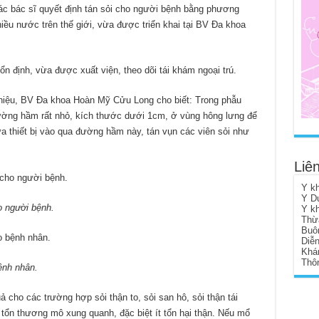
 các bác sĩ quyết định tán sỏi cho người bệnh bằng phương
iều nước trên thế giới, vừa được triển khai tại BV Đa khoa
n định, vừa được xuất viện, theo dõi tái khám ngoại trú.
niệu, BV Đa khoa Hoàn Mỹ Cửu Long cho biết: Trong phẫu
 đường hầm rất nhỏ, kích thước dưới 1cm, ở vùng hông lưng để
đưa thiết bị vào qua đường hầm này, tán vụn các viên sỏi như
Liên
Y k
Y D
o người bệnh.
Y k
Thừ
Buô
Diễ
Khá
Thôn
ệnh nhân.
ả cho các trường hợp sỏi thận to, sỏi san hô, sỏi thận tái
t tổn thương mô xung quanh, đặc biệt ít tổn hại thận. Nếu mổ