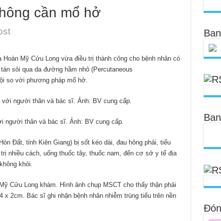
 không cần mổ hở
ost
Ban
a Hoàn Mỹ Cửu Long vừa điều trị thành công cho bệnh nhân có
 tán sỏi qua da đường hầm nhỏ (Percutaneous
rội so với phương pháp mổ hở.
Ban
ới người thân và bác sĩ. Ảnh: BV cung cấp.
Hòn Đất, tỉnh Kiên Giang) bị sốt kéo dài, đau hông phải, tiểu
trị nhiều cách, uống thuốc tây, thuốc nam, đến cơ sở y tế địa
không khỏi.
Mỹ Cửu Long khám. Hình ảnh chụp MSCT cho thấy thận phải
4 x 2cm. Bác sĩ ghi nhận bệnh nhân nhiễm trùng tiểu trên nền
Đóng