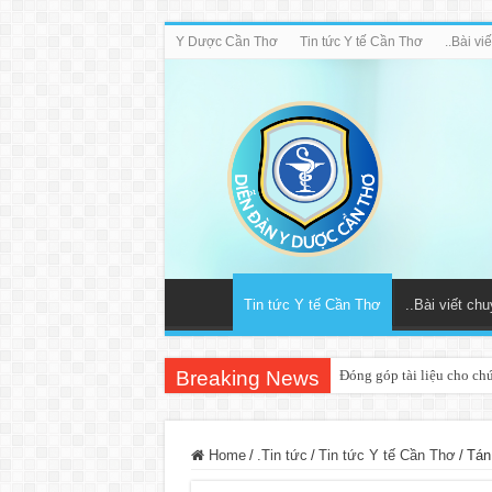
Y Dược Cần Thơ
Tin tức Y tế Cần Thơ
..Bài v
Tin tức Y tế Cần Thơ
..Bài viết ch
Breaking News
Đóng góp tài liệu cho ch
Home
/
.Tin tức
/
Tin tức Y tế Cần Thơ
/
Tán