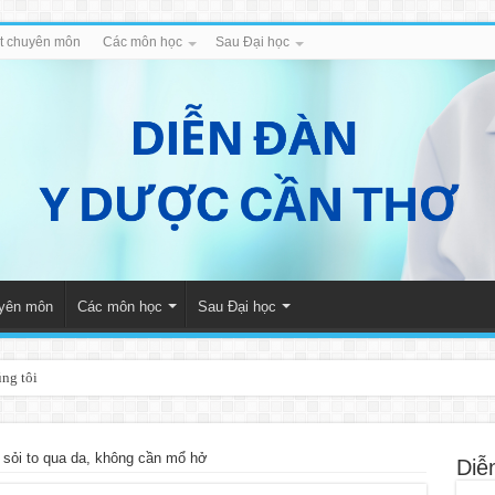
iết chuyên môn
Các môn học
Sau Đại học
uyên môn
Các môn học
Sau Đại học
úng tôi
 sỏi to qua da, không cần mổ hở
Diễ