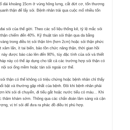
 dài khoảng 15cm ở vùng hông lưng, cắt đứt cơ, tổn thương
anh thận để lấy sỏi. Bệnh nhân trải qua cuộc mổ nhiều tổn
i sỏi của thế giới. Theo các số liệu thống kê, tỷ lệ mắc sỏi
i thận chiếm đến 40%. Kỹ thuật tán sỏi thận qua da bằng
ng trong điều trị sỏi thận lớn (hơn 2cm) hoặc sỏi thận phức
t xâm lấn, ít tai biến, bảo tồn chức năng thận, thời gian hồi
 này được báo cáo lên đến 90%, tùy đặc tính của sỏi và thiết
háp này có thể áp dụng cho tất cả các trường hợp sỏi thận có
ới nội soi ống mềm hoặc tán sỏi ngoài cơ thể.
sỏi thận có thể không có triệu chứng hoặc bệnh nhân chỉ thấy
ổi bật và thường gặp nhất của bệnh. Đôi khi bệnh nhân phải
n khi sỏi di chuyển, đi tiểu gắt hoặc nước tiểu có máu… Khi
ợc thăm khám sớm. Thông qua các chẩn đoán lâm sàng và cận
ợng, vị trí sỏi để đưa ra phác đồ điều trị phù hợp.