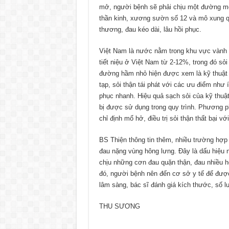
mở, người bệnh sẽ phải chịu một đường mổ
thần kinh, xương sườn số 12 và mô xung qu
thương, đau kéo dài, lâu hồi phục.
Việt Nam là nước nằm trong khu vực vành đa
tiết niệu ở Việt Nam từ 2-12%, trong đó sỏ
đường hầm nhỏ hiện được xem là kỹ thuật và
tạp, sỏi thận tái phát với các ưu điểm như í
phục nhanh. Hiệu quả sạch sỏi của kỹ thuật
bị được sử dụng trong quy trình. Phương p
chỉ định mổ hở, điều trị sỏi thận thất bại v
BS Thiện thông tin thêm, nhiều trường hợp 
đau nặng vùng hông lưng. Đây là dấu hiệu n
chịu những cơn đau quặn thận, đau nhiều hơ
đó, người bệnh nên đến cơ sở y tế để đư
lâm sàng, bác sĩ đánh giá kích thước, số lư
THU SƯƠNG