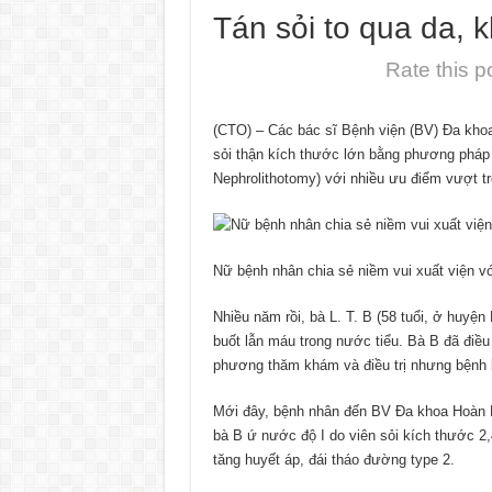
Tán sỏi to qua da,
Rate this p
(CTO) – Các bác sĩ Bệnh viện (BV) Đa kho
sỏi thận kích thước lớn bằng phương pháp
Nephrolithotomy) với nhiều ưu điểm vượt t
Nữ bệnh nhân chia sẻ niềm vui xuất viện v
Nhiều năm rồi, bà L. T. B (58 tuổi, ở huyện 
buốt lẫn máu trong nước tiểu. Bà B đã điều 
phương thăm khám và điều trị nhưng bệnh 
Mới đây, bệnh nhân đến BV Đa khoa Hoàn 
bà B ứ nước độ I do viên sỏi kích thước 2,
tăng huyết áp, đái tháo đường type 2.