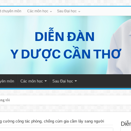
iết chuyên môn
Các môn học
Sau Đại học
uyên môn
Các môn học
Sau Đại học
úng tôi
g cường công tác phòng, chống cúm gia cầm lây sang người
Diễ