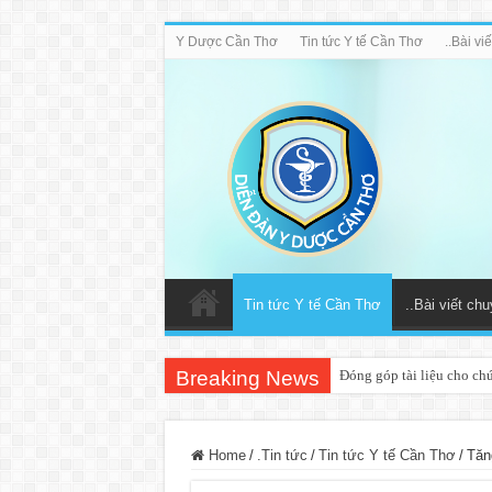
Y Dược Cần Thơ
Tin tức Y tế Cần Thơ
..Bài v
Tin tức Y tế Cần Thơ
..Bài viết ch
Breaking News
Đóng góp tài liệu cho ch
Home
/
.Tin tức
/
Tin tức Y tế Cần Thơ
/
Tăn