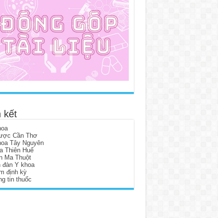
 kết
hoa
ược Cần Thơ
hoa Tây Nguyên
a Thiên Huế
n Ma Thuột
n đàn Y khoa
m định kỳ
g tin thuốc