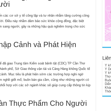
ười
n các cơ sở y tế công lập và tư nhân nhằm tăng cường công
ời. Điều này nhằm đảm bảo sức khỏe cộng đồng, đặc biệt
ễm sang người, gây ra những hậu quả nghiêm trọng cho sức
hập Cảnh và Phát Hiện
Liên
tế đã giao Trung tâm Kiểm soát bệnh tật (CDC) TP Cần Thơ
Y k
thành phố, Sở Giao thông vận tải và Cảng Hàng không Quốc tế
Y D
Y k
cảnh. Mục tiêu là phát hiện sớm các trường hợp nghi ngờ
Thừ
àm nghề giết mổ, buôn bán gia cầm, cũng như những người có
Buô
Diễ
phối hợp với các sở ngành khác sẽ giúp cung cấp thông tin kịp
Khá
Thôn
oàn Thực Phẩm Cho Người