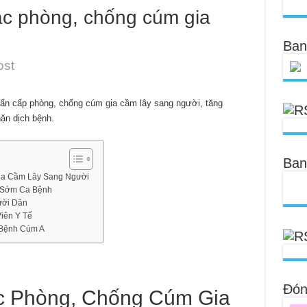
c phòng, chống cúm gia
Ban
ost
hẩn cấp phòng, chống cúm gia cầm lây sang người, tăng
ặn dịch bệnh.
Ban
ia Cầm Lây Sang Người
n Sớm Ca Bệnh
ười Dân
iên Y Tế
 Bệnh Cúm A
Đóng
c Phòng, Chống Cúm Gia