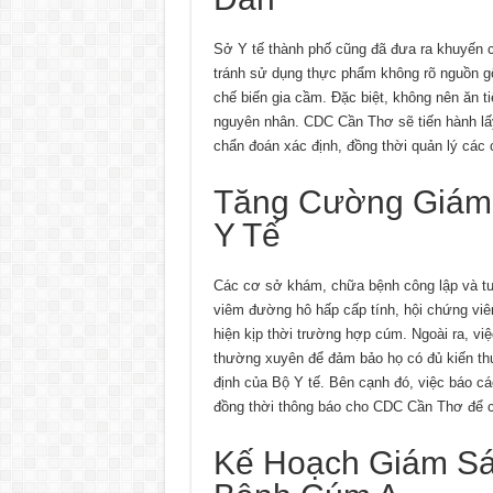
Sở Y tế thành phố cũng đã đưa ra khuyến 
tránh sử dụng thực phẩm không rõ nguồn gố
chế biến gia cầm. Đặc biệt, không nên ăn 
nguyên nhân. CDC Cần Thơ sẽ tiến hành lấ
chẩn đoán xác định, đồng thời quản lý các
Tăng Cường Giám 
Y Tế
Các cơ sở khám, chữa bệnh công lập và t
viêm đường hô hấp cấp tính, hội chứng viê
hiện kịp thời trường hợp cúm. Ngoài ra, vi
thường xuyên để đảm bảo họ có đủ kiến thức
định của Bộ Y tế. Bên cạnh đó, việc báo cá
đồng thời thông báo cho CDC Cần Thơ để có
Kế Hoạch Giám Sá