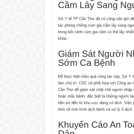
Cầm Lây Sang Ng
Sở Y tế TP Cần Thơ đã có công văn gửi đế
tác phòng chống cúm gia cầm lây sang ngư
trong bối cảnh cúm gia cầm có thể lây nhi
khỏe.
Giám Sát Người N
Sớm Ca Bệnh
Để thực hiện hiệu quả công tác này, Sở Y 
làm chủ trì. CDC sẽ phối hợp với Công an 
Cần Thơ để giám sát chặt chẽ người nhập 
hoặc mắc bệnh, đặc biệt là những người l
tiền sử đến từ khu vực đang có dịch. Việc 
thời về tình hình dịch bệnh và xử lý ổ dịch.
Khuyến Cáo An T
Dân