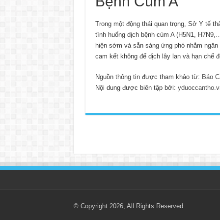
Bệnh Cúm A
Trong một động thái quan trọng, Sở Y tế t
tình huống dịch bệnh cúm A (H5N1, H7N9,…)
hiện sớm và sẵn sàng ứng phó nhằm ngăn c
cam kết không để dịch lây lan và hạn chế đ
Nguồn thông tin được tham khảo từ:
Báo C
Nội dung được biên tập bởi:
yduoccantho.v
© Copyright 2026, All Rights Reserved