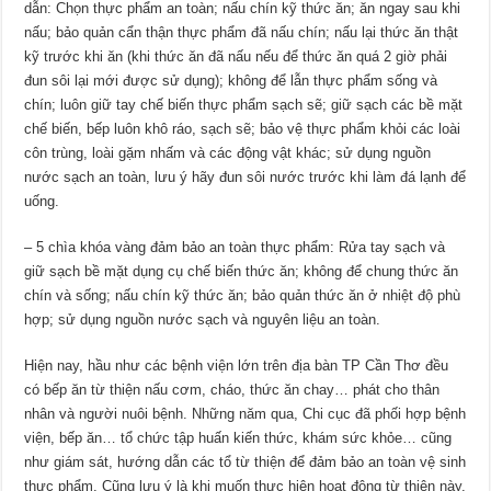
dẫn: Chọn thực phẩm an toàn; nấu chín kỹ thức ăn; ăn ngay sau khi
nấu; bảo quản cẩn thận thực phẩm đã nấu chín; nấu lại thức ăn thật
kỹ trước khi ăn (khi thức ăn đã nấu nếu để thức ăn quá 2 giờ phải
đun sôi lại mới được sử dụng); không để lẫn thực phẩm sống và
chín; luôn giữ tay chế biến thực phẩm sạch sẽ; giữ sạch các bề mặt
chế biến, bếp luôn khô ráo, sạch sẽ; bảo vệ thực phẩm khỏi các loài
côn trùng, loài gặm nhấm và các động vật khác; sử dụng nguồn
nước sạch an toàn, lưu ý hãy đun sôi nước trước khi làm đá lạnh để
uống.
– 5 chìa khóa vàng đảm bảo an toàn thực phẩm: Rửa tay sạch và
giữ sạch bề mặt dụng cụ chế biến thức ăn; không để chung thức ăn
chín và sống; nấu chín kỹ thức ăn; bảo quản thức ăn ở nhiệt độ phù
hợp; sử dụng nguồn nước sạch và nguyên liệu an toàn.
Hiện nay, hầu như các bệnh viện lớn trên địa bàn TP Cần Thơ đều
có bếp ăn từ thiện nấu cơm, cháo, thức ăn chay… phát cho thân
nhân và người nuôi bệnh. Những năm qua, Chi cục đã phối hợp bệnh
viện, bếp ăn… tổ chức tập huấn kiến thức, khám sức khỏe… cũng
như giám sát, hướng dẫn các tổ từ thiện để đảm bảo an toàn vệ sinh
thực phẩm. Cũng lưu ý là khi muốn thực hiện hoạt động từ thiện này,