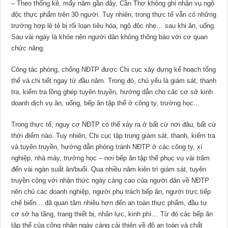
– Theo thống kê, mấy năm gần đây, Cần Thơ không ghi nhận vụ ngộ
độc thực phẩm trên 30 người. Tuy nhiên, trong thực tế vẫn có những
trường hợp lẻ tẻ bị rối loạn tiêu hóa, ngộ độc nhẹ… sau khi ăn, uống.
Sau vài ngày là khỏe nên người dân không thông báo với cơ quan
chức năng.
Công tác phòng, chống NÐTP được Chi cục xây dựng kế hoạch tổng
thể và chi tiết ngay từ đầu năm. Trong đó, chủ yếu là giám sát, thanh
tra, kiểm tra lồng ghép tuyên truyền, hướng dẫn cho các cơ sở kinh
doanh dịch vụ ăn, uống, bếp ăn tập thể ở công ty, trường học…
Trong thực tế, nguy cơ NÐTP có thể xảy ra ở bất cứ nơi đâu, bất cứ
thời điểm nào. Tuy nhiên, Chi cục tập trung giám sát, thanh, kiểm tra
và tuyên truyền, hướng dẫn phòng tránh NÐTP ở các công ty, xí
nghiệp, nhà máy, trường học – nơi bếp ăn tập thể phục vụ vài trăm
đến vài ngàn suất ăn/buổi. Qua nhiều năm kiên trì giám sát, tuyên
truyền cộng với nhận thức ngày càng cao của người dân về NÐTP
nên chủ các doanh nghiệp, người phụ trách bếp ăn, người trực tiếp
chế biến… đã quan tâm nhiều hơn đến an toàn thực phẩm, đầu tư
cơ sở hạ tầng, trang thiết bị, nhân lực, kinh phí… Từ đó các bếp ăn
tập thể của công nhân ngày càng cải thiện về độ an toàn và chất