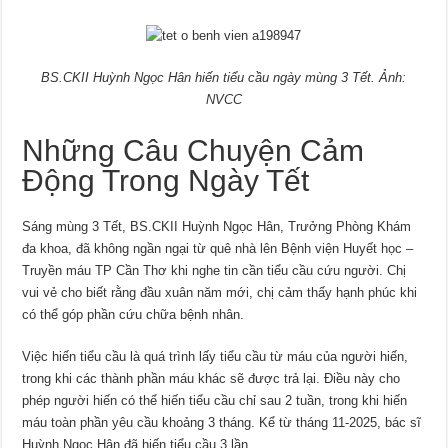
BS.CKII Huỳnh Ngọc Hân hiến tiểu cầu ngày mùng 3 Tết. Ảnh:
NVCC
Những Câu Chuyện Cảm
Động Trong Ngày Tết
Sáng mùng 3 Tết, BS.CKII Huỳnh Ngọc Hân, Trưởng Phòng Khám
đa khoa, đã không ngần ngại từ quê nhà lên Bệnh viện Huyết học –
Truyền máu TP Cần Thơ khi nghe tin cần tiểu cầu cứu người. Chị
vui vẻ cho biết rằng đầu xuân năm mới, chị cảm thấy hạnh phúc khi
có thể góp phần cứu chữa bệnh nhân.
Việc hiến tiểu cầu là quá trình lấy tiểu cầu từ máu của người hiến,
trong khi các thành phần máu khác sẽ được trả lại. Điều này cho
phép người hiến có thể hiến tiểu cầu chỉ sau 2 tuần, trong khi hiến
máu toàn phần yêu cầu khoảng 3 tháng. Kể từ tháng 11-2025, bác sĩ
Huỳnh Ngọc Hân đã hiến tiểu cầu 3 lần.