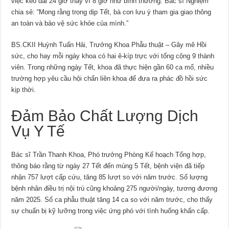
việc kéo dài 24 giờ thay vì 8 giờ như bình thường. Bác sĩ Nghiệm
chia sẻ: “Mong rằng trong dịp Tết, bà con lưu ý tham gia giao thông
an toàn và bảo vệ sức khỏe của mình.”
BS.CKII Huỳnh Tuấn Hải, Trưởng Khoa Phẫu thuật – Gây mê Hồi
sức, cho hay mỗi ngày khoa có hai ê-kíp trực với tổng cộng 9 thành
viên. Trong những ngày Tết, khoa đã thực hiện gần 60 ca mổ, nhiều
trường hợp yêu cầu hội chẩn liên khoa để đưa ra phác đồ hồi sức
kịp thời.
Đảm Bảo Chất Lượng Dịch
Vụ Y Tế
Bác sĩ Trần Thanh Khoa, Phó trưởng Phòng Kế hoạch Tổng hợp,
thông báo rằng từ ngày 27 Tết đến mùng 5 Tết, bệnh viện đã tiếp
nhận 757 lượt cấp cứu, tăng 85 lượt so với năm trước. Số lượng
bệnh nhân điều trị nội trú cũng khoảng 275 người/ngày, tương đương
năm 2025. Số ca phẫu thuật tăng 14 ca so với năm trước, cho thấy
sự chuẩn bị kỹ lưỡng trong việc ứng phó với tình huống khẩn cấp.