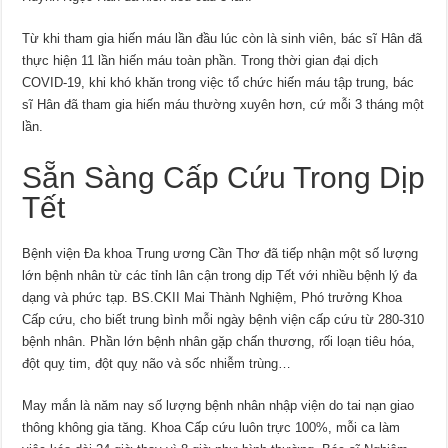
Từ khi tham gia hiến máu lần đầu lúc còn là sinh viên, bác sĩ Hân đã
thực hiện 11 lần hiến máu toàn phần. Trong thời gian đại dịch
COVID-19, khi khó khăn trong việc tổ chức hiến máu tập trung, bác
sĩ Hân đã tham gia hiến máu thường xuyên hơn, cứ mỗi 3 tháng một
lần.
Sẵn Sàng Cấp Cứu Trong Dịp
Tết
Bệnh viện Đa khoa Trung ương Cần Thơ đã tiếp nhận một số lượng
lớn bệnh nhân từ các tỉnh lân cận trong dịp Tết với nhiều bệnh lý đa
dạng và phức tạp. BS.CKII Mai Thành Nghiệm, Phó trưởng Khoa
Cấp cứu, cho biết trung bình mỗi ngày bệnh viện cấp cứu từ 280-310
bệnh nhân. Phần lớn bệnh nhân gặp chấn thương, rối loạn tiêu hóa,
đột quỵ tim, đột quỵ não và sốc nhiễm trùng…
May mắn là năm nay số lượng bệnh nhân nhập viện do tai nạn giao
thông không gia tăng. Khoa Cấp cứu luôn trực 100%, mỗi ca làm