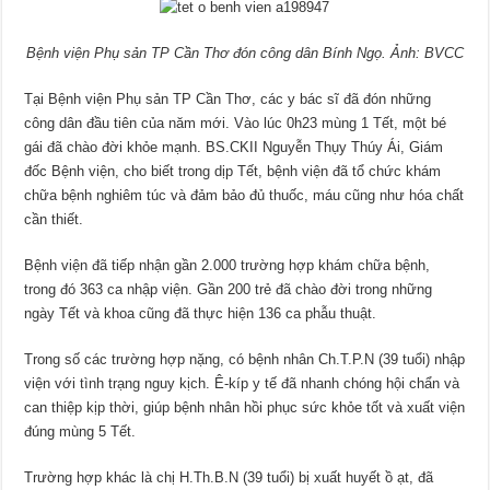
Bệnh viện Phụ sản TP Cần Thơ đón công dân Bính Ngọ. Ảnh: BVCC
Tại Bệnh viện Phụ sản TP Cần Thơ, các y bác sĩ đã đón những
công dân đầu tiên của năm mới. Vào lúc 0h23 mùng 1 Tết, một bé
gái đã chào đời khỏe mạnh. BS.CKII Nguyễn Thụy Thúy Ái, Giám
đốc Bệnh viện, cho biết trong dịp Tết, bệnh viện đã tổ chức khám
chữa bệnh nghiêm túc và đảm bảo đủ thuốc, máu cũng như hóa chất
cần thiết.
Bệnh viện đã tiếp nhận gần 2.000 trường hợp khám chữa bệnh,
trong đó 363 ca nhập viện. Gần 200 trẻ đã chào đời trong những
ngày Tết và khoa cũng đã thực hiện 136 ca phẫu thuật.
Trong số các trường hợp nặng, có bệnh nhân Ch.T.P.N (39 tuổi) nhập
viện với tình trạng nguy kịch. Ê-kíp y tế đã nhanh chóng hội chẩn và
can thiệp kịp thời, giúp bệnh nhân hồi phục sức khỏe tốt và xuất viện
đúng mùng 5 Tết.
Trường hợp khác là chị H.Th.B.N (39 tuổi) bị xuất huyết ồ ạt, đã