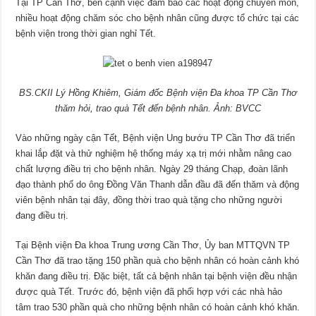
Tại TP Cần Thơ, bên cạnh việc đảm bảo các hoạt động chuyên môn,
nhiều hoạt động chăm sóc cho bệnh nhân cũng được tổ chức tại các
bệnh viện trong thời gian nghỉ Tết.
BS.CKII Lý Hồng Khiêm, Giám đốc Bệnh viện Đa khoa TP Cần Thơ
thăm hỏi, trao quà Tết đến bệnh nhân. Ảnh: BVCC
Vào những ngày cận Tết, Bệnh viện Ung bướu TP Cần Thơ đã triển
khai lắp đặt và thử nghiệm hệ thống máy xạ trị mới nhằm nâng cao
chất lượng điều trị cho bệnh nhân. Ngày 29 tháng Chạp, đoàn lãnh
đạo thành phố do ông Đồng Văn Thanh dẫn đầu đã đến thăm và động
viên bệnh nhân tại đây, đồng thời trao quà tặng cho những người
đang điều trị.
Tại Bệnh viện Đa khoa Trung ương Cần Thơ, Ủy ban MTTQVN TP
Cần Thơ đã trao tặng 150 phần quà cho bệnh nhân có hoàn cảnh khó
khăn đang điều trị. Đặc biệt, tất cả bệnh nhân tại bệnh viện đều nhận
được quà Tết. Trước đó, bệnh viện đã phối hợp với các nhà hảo
tâm trao 530 phần quà cho những bệnh nhân có hoàn cảnh khó khăn.