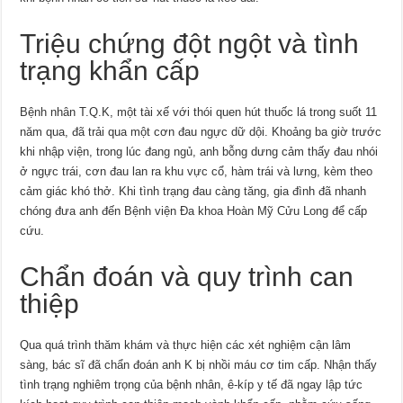
Triệu chứng đột ngột và tình
trạng khẩn cấp
Bệnh nhân T.Q.K, một tài xế với thói quen hút thuốc lá trong suốt 11
năm qua, đã trải qua một cơn đau ngực dữ dội. Khoảng ba giờ trước
khi nhập viện, trong lúc đang ngủ, anh bỗng dưng cảm thấy đau nhói
ở ngực trái, cơn đau lan ra khu vực cổ, hàm trái và lưng, kèm theo
cảm giác khó thở. Khi tình trạng đau càng tăng, gia đình đã nhanh
chóng đưa anh đến Bệnh viện Đa khoa Hoàn Mỹ Cửu Long để cấp
cứu.
Chẩn đoán và quy trình can
thiệp
Qua quá trình thăm khám và thực hiện các xét nghiệm cận lâm
sàng, bác sĩ đã chẩn đoán anh K bị nhồi máu cơ tim cấp. Nhận thấy
tình trạng nghiêm trọng của bệnh nhân, ê-kíp y tế đã ngay lập tức