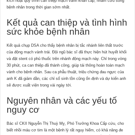
kích hoạt quy trình can thiệp mạch vành khẩn cấp, nhằm cứu sống
bệnh nhân trong thời gian sớm nhất.
Kết quả can thiệp và tình hình
sức khỏe bệnh nhân
Kết quả chụp DSA cho thấy bệnh nhân bị tắc nhánh liên thất trước
của động mạch vành trái. Đội ngũ bác sĩ đã thực hiện hút huyết khối
và đặt stent có phủ thuốc trên nhánh động mạch này. Chỉ trong vòng
30 phút, ca can thiệp đã thành công, giúp tái thông hoàn toàn mạch
vành cho bệnh nhân. Sau ca phẫu thuật, triệu chứng đau ngực của
anh K đã giảm dần, các chỉ số sinh tồn cũng ổn định và dự kiến anh
sẽ được xuất viện trong vài ngày tới.
Nguyên nhân và các yếu tố
nguy cơ
Bác sĩ CKII Nguyễn Thị Thuỳ Mỵ, Phó Trưởng Khoa Cấp cứu, cho
biết nhồi máu cơ tim là một bệnh lý rất nguy hiểm, có khả năng đe