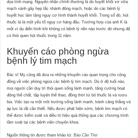
dọa tính mạng. Nguyên nhân chính thường là do huyết khối xơ vữa
mạch vành gây hẹp tắc nhánh động mạch, hoặc do các bệnh lý
huyết học làm tăng nguy cơ hình thành huyết khối. Trong số đó, hút
thuốc lá là một yếu tố nguy cơ hàng đầu. Trường hợp của anh K là
một ví dụ điển hình khi không có bệnh lý nền nào trước đó nhưng đã
có thói quen hút thuốc trong 11 năm.
Khuyến cáo phòng ngừa
bệnh lý tim mạch
Bác sĩ Mỵ cũng đã đưa ra những khuyến cáo quan trọng cho cộng
đồng về việc phòng ngừa các bệnh lý tim mạch. Dù ở độ tuổi nào,
mọi người cần duy trì thói quen sống lành mạnh, tăng cường hoạt
động thể chất, tập luyện thể thao, đồng thời từ bỏ thuốc lá và rượu
bia. Việc tạo ra một môi trường sống lành mạnh, tránh căng thẳng và
áp lực là rất cần thiết. Nếu được phát hiện sớm, bệnh tim mạch có
thể được kiểm soát và điều trị hiệu quả thông qua các chương trình
tầm soát tại các bệnh viện chuyên khoa.
Nguồn thông tin được tham khảo từ:
Báo Cần Thơ