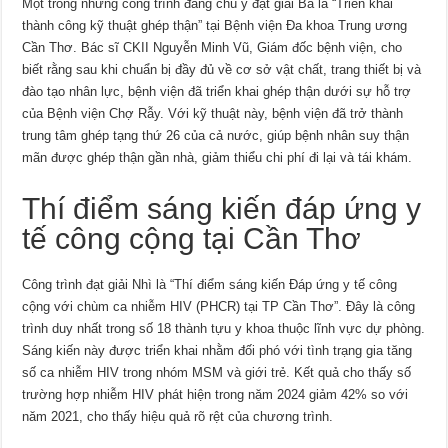
Một trong những công trình đáng chú ý đạt giải Ba là “Triển khai
thành công kỹ thuật ghép thận” tại Bệnh viện Đa khoa Trung ương
Cần Thơ. Bác sĩ CKII Nguyễn Minh Vũ, Giám đốc bệnh viện, cho
biết rằng sau khi chuẩn bị đầy đủ về cơ sở vật chất, trang thiết bị và
đào tạo nhân lực, bệnh viện đã triển khai ghép thận dưới sự hỗ trợ
của Bệnh viện Chợ Rẫy. Với kỹ thuật này, bệnh viện đã trở thành
trung tâm ghép tạng thứ 26 của cả nước, giúp bệnh nhân suy thận
mãn được ghép thận gần nhà, giảm thiểu chi phí đi lại và tái khám.
Thí điểm sáng kiến đáp ứng y
tế công cộng tại Cần Thơ
Công trình đạt giải Nhì là “Thí điểm sáng kiến Đáp ứng y tế công
cộng với chùm ca nhiễm HIV (PHCR) tại TP Cần Thơ”. Đây là công
trình duy nhất trong số 18 thành tựu y khoa thuộc lĩnh vực dự phòng.
Sáng kiến này được triển khai nhằm đối phó với tình trạng gia tăng
số ca nhiễm HIV trong nhóm MSM và giới trẻ. Kết quả cho thấy số
trường hợp nhiễm HIV phát hiện trong năm 2024 giảm 42% so với
năm 2021, cho thấy hiệu quả rõ rệt của chương trình.