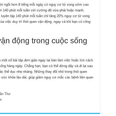
ười ngồi hơn 8 tiếng mỗi ngày có nguy cơ tử vong sớm cao
ới 140 phút mỗi tuần với cường độ vừa phải hoặc mạnh.
luyện tập 140 phút mỗi tuần chỉ tăng 20% nguy cơ tử vong
a việc duy trì thói quen vận động, ngay cả khi bạn có công
ận động trong cuộc sống
n một số bài tập đơn giản ngay tại bàn làm việc hoặc tìm cách
ống hàng ngày. Chẳng hạn, bạn có thể đứng dậy và đi lại sau
tác thể dục nhẹ nhàng. Những thay đổi nhỏ trong thói quen
ề sức khỏe lâu dài, giúp giảm nguy cơ mắc các bệnh liên quan
ần Thơ
n