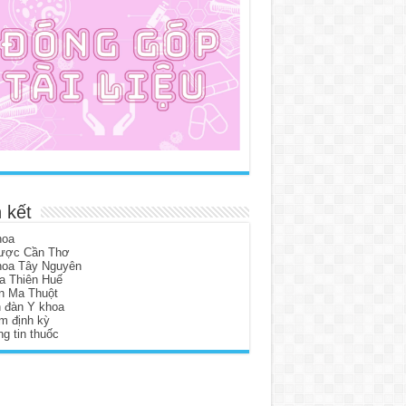
 kết
hoa
ược Cần Thơ
hoa Tây Nguyên
a Thiên Huế
n Ma Thuột
n đàn Y khoa
m định kỳ
g tin thuốc