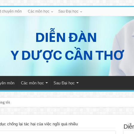
iết chuyên môn
Các môn học
Sau Đại học
uyên môn
Các môn học
Sau Đại học
úng tôi
dục chống lại tác hại của việc ngồi quá nhiều
Diễ