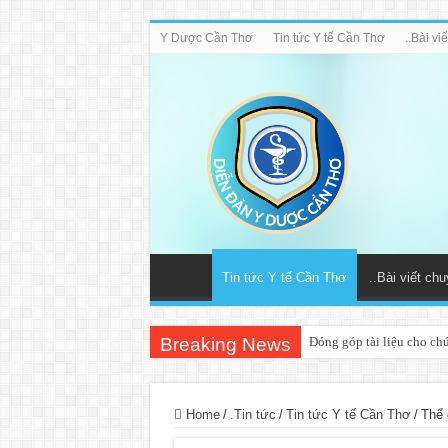
Y Dược Cần Thơ
Tin tức Y tế Cần Thơ
..Bài v
Tin tức Y tế Cần Thơ
..Bài viết ch
Breaking News
Đóng góp tài liệu cho ch
Home
/
.Tin tức
/
Tin tức Y tế Cần Thơ
/
Thể 