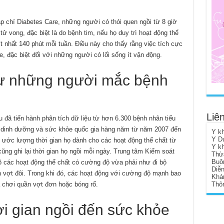
 chí Diabetes Care, những người có thói quen ngồi từ 8 giờ
tử vong, đặc biệt là do bệnh tim, nếu họ duy trì hoạt động thể
 nhất 140 phút mỗi tuần. Điều này cho thấy rằng việc tích cực
e, đặc biệt đối với những người có lối sống ít vận động.
 từ những người mắc bệnh
Liên
 đã tiến hành phân tích dữ liệu từ hơn 6.300 bệnh nhân tiểu
 dinh dưỡng và sức khỏe quốc gia hàng năm từ năm 2007 đến
Y k
Y D
ước lượng thời gian họ dành cho các hoạt động thể chất từ
Y k
ng ghi lại thời gian họ ngồi mỗi ngày. Trung tâm Kiểm soát
Thừ
Buô
 các hoạt động thể chất có cường độ vừa phải như đi bộ
Diễ
 vợt đôi. Trong khi đó, các hoạt động với cường độ mạnh bao
Khá
 chơi quần vợt đơn hoặc bóng rổ.
Thôn
i gian ngồi đến sức khỏe