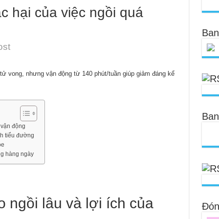
c hại của việc ngồi quá
Ban
ost
tử vong, nhưng vận động từ 140 phút/tuần giúp giảm đáng kể
Ban
a vận động
nh tiểu đường
ỏe
ng hàng ngày
 ngồi lâu và lợi ích của
Đóng