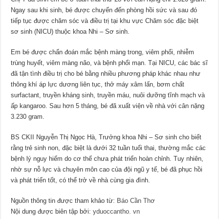
Ngay sau khi sinh, bé được chuyển đến phòng hồi sức và sau đó
tiếp tục được chăm sóc và điều trị tại khu vực Chăm sóc đặc biệt
sơ sinh (NICU) thuộc khoa Nhi – Sơ sinh.
Em bé được chẩn đoán mắc bệnh màng trong, viêm phổi, nhiễm
trùng huyết, viêm màng não, và bệnh phổi mạn. Tại NICU, các bác sĩ
đã tận tình điều trị cho bé bằng nhiều phương pháp khác nhau như
thông khí áp lực dương liên tục, thở máy xâm lấn, bơm chất
surfactant, truyền kháng sinh, truyền máu, nuôi dưỡng tĩnh mạch và
ấp kangaroo. Sau hơn 5 tháng, bé đã xuất viện về nhà với cân nặng
3.230 gram.
BS CKII Nguyễn Thị Ngọc Hà, Trưởng khoa Nhi – Sơ sinh cho biết
rằng trẻ sinh non, đặc biệt là dưới 32 tuần tuổi thai, thường mắc các
bệnh lý nguy hiểm do cơ thể chưa phát triển hoàn chỉnh. Tuy nhiên,
nhờ sự nỗ lực và chuyên môn cao của đội ngũ y tế, bé đã phục hồi
và phát triển tốt, có thể trở về nhà cùng gia đình.
Nguồn thông tin được tham khảo từ:
Báo Cần Thơ
Nội dung được biên tập bởi:
yduoccantho. vn