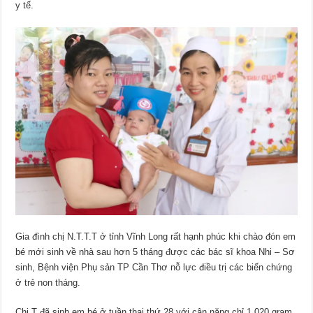
y tế.
Gia đình chị N.T.T.T ở tỉnh Vĩnh Long rất hạnh phúc khi chào đón em
bé mới sinh về nhà sau hơn 5 tháng được các bác sĩ khoa Nhi – Sơ
sinh, Bệnh viện Phụ sản TP Cần Thơ nỗ lực điều trị các biến chứng
ở trẻ non tháng.
Chị T đã sinh em bé ở tuần thai thứ 28 với cân nặng chỉ 1.020 gram.