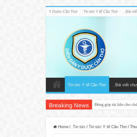
Y Dược Cần Thơ
Tin tức Y tế Cần Thơ
..Bài v
Tin tức Y tế Cần Thơ
..Bài viết ch
Breaking News
Đóng góp tài liệu cho ch
Home
/
.Tin tức
/
Tin tức Y tế Cần Thơ
/
Thu