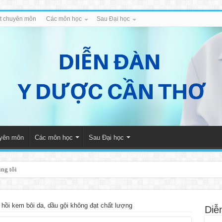
iết chuyên môn
Các môn học
Sau Đại học
uyên môn
Các môn học
Sau Đại học
úng tôi
 hồi kem bôi da, dầu gội không đạt chất lượng
Diễ