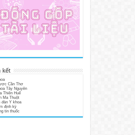
 kết
hoa
ược Cần Thơ
hoa Tây Nguyên
a Thiên Huế
n Ma Thuột
n đàn Y khoa
m định kỳ
g tin thuốc