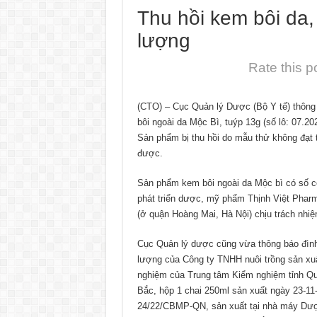
Thu hồi kem bôi da,
lượng
Rate this p
(CTO) – Cục Quản lý Dược (Bộ Y tế) thông 
bôi ngoài da Mộc Bì, tuýp 13g (số lô: 07.2
Sản phẩm bị thu hồi do mẫu thử không đạt t
được.
Sản phẩm kem bôi ngoài da Mộc bì có số 
phát triển dược, mỹ phẩm Thịnh Việt Pha
(ở quận Hoàng Mai, Hà Nội) chịu trách nhi
Cục Quản lý dược cũng vừa thông báo đình 
lượng của Công ty TNHH nuôi trồng sản xu
nghiệm của Trung tâm Kiểm nghiệm tỉnh Qu
Bắc, hộp 1 chai 250ml sản xuất ngày 23-11
24/22/CBMP-QN, sản xuất tại nhà máy Dượ