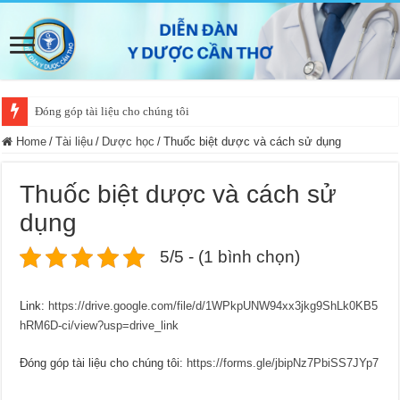
Đóng góp tài liệu cho chúng tôi
Home
/
Tài liệu
/
Dược học
/
Thuốc biệt dược và cách sử dụng
Thuốc biệt dược và cách sử
dụng
5/5 - (1 bình chọn)
Link:
https://drive.google.com/file/d/1WPkpUNW94xx3jkg9ShLk0KB5
hRM6D-ci/view?usp=drive_link
Đóng góp tài liệu cho chúng tôi:
https://forms.gle/jbipNz7PbiSS7JYp7