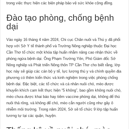
trong việc thực hiện các biện pháp bảo vệ sức khỏe cộng đồng.
Đào tạo phòng, chống bệnh
dại
Vào ngày 16 tháng 4 năm 2024, Chi cục Chăn nuôi và Thú y đã phối
hợp với Sở Y tế thành phố và Trường Nông nghiệp thuộc Đại học
Cần Thơ tổ chức một khóa tập huấn nhằm nâng cao nhận thức về
phòng ngừa bệnh dại. Ông Phạm Trường Yên, Phó Giám đốc Sở
Nông nghiệp và Phát triển Nông thôn TP Cần Thơ cho biết rằng, lớp
học này sẽ giúp các cán bộ y tế, lực lượng thú y và chính quyền địa
phương có thêm kiến thức và kinh nghiệm trong việc phòng chống
bệnh dại. Đặc biệt, các tổ chức và cá nhân nuôi chó, mèo được
khuyến khích cam kết thực hiện “5 không”, bao gồm không nuôi chó,
mèo chưa được khai báo hay tiêm vaccine phòng dại, không để thú
nuôi thả rông, và không để chó, mèo cắn người cũng như gây ô
nhiễm môi trường. Trong năm 2024, Sở sẽ tổ chức 9 lớp tập huấn
tương tự tại các quận, huyện.