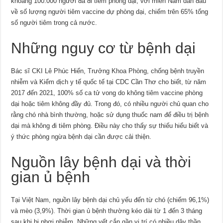
khoảng 100.000 người đã đi tiêm phòng dại, với miền Nam dẫn đầu
về số lượng người tiêm vaccine dự phòng dại, chiếm trên 65% tổng
số người tiêm trong cả nước.
Những nguy cơ từ bệnh dại
Bác sĩ CKI Lê Phúc Hiển, Trưởng Khoa Phòng, chống bệnh truyền
nhiễm và Kiểm dịch y tế quốc tế tại CDC Cần Thơ cho biết, từ năm
2017 đến 2021, 100% số ca tử vong do không tiêm vaccine phòng
dại hoặc tiêm không đầy đủ. Trong đó, có nhiều người chủ quan cho
rằng chó nhà bình thường, hoặc sử dụng thuốc nam để điều trị bệnh
dại mà không đi tiêm phòng. Điều này cho thấy sự thiếu hiểu biết và
ý thức phòng ngừa bệnh dại cần được cải thiện.
Nguồn lây bệnh dại và thời
gian ủ bệnh
Tại Việt Nam, nguồn lây bệnh dại chủ yếu đến từ chó (chiếm 96,1%)
và mèo (3,9%). Thời gian ủ bệnh thường kéo dài từ 1 đến 3 tháng
sau khi bị phơi nhiễm. Những vết cắn gần vị trí có nhiều dây thần