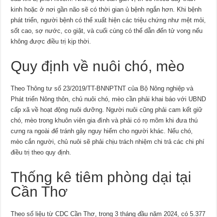
kinh hoặc ở nơi gần não sẽ có thời gian ủ bệnh ngắn hơn. Khi bệnh
phát triển, người bệnh có thể xuất hiện các triệu chứng như mệt mỏi,
sốt cao, sợ nước, co giật, và cuối cùng có thể dẫn đến tử vong nếu
không được điều trị kịp thời.
Quy định về nuôi chó, mèo
Theo Thông tư số 23/2019/TT-BNNPTNT của Bộ Nông nghiệp và
Phát triển Nông thôn, chủ nuôi chó, mèo cần phải khai báo với UBND
cấp xã về hoạt động nuôi dưỡng. Người nuôi cũng phải cam kết giữ
chó, mèo trong khuôn viên gia đình và phải có rọ mõm khi đưa thú
cưng ra ngoài để tránh gây nguy hiểm cho người khác. Nếu chó,
mèo cắn người, chủ nuôi sẽ phải chịu trách nhiệm chi trả các chi phí
điều trị theo quy định.
Thống kê tiêm phòng dại tại
Cần Thơ
Theo số liệu từ CDC Cần Thơ, trong 3 tháng đầu năm 2024, có 5.377