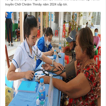
truyền Chôl Chnăm Thmây năm 2024 sắp tới.