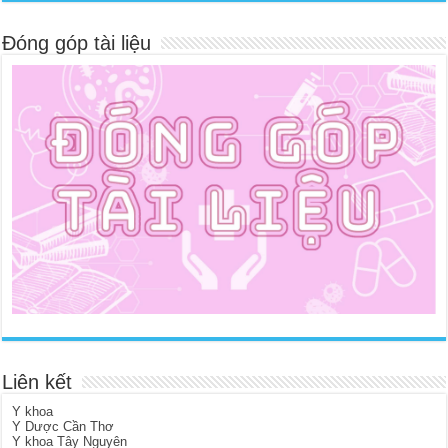
Đóng góp tài liệu
Liên kết
Y khoa
Y Dược Cần Thơ
Y khoa Tây Nguyên