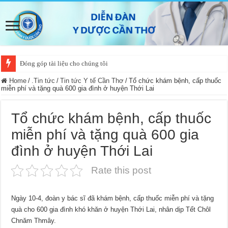
Đóng góp tài liệu cho chúng tôi
Bổ nhiệm Giám đốc Bệnh viện Đa khoa TP Cần Thơ và Bệnh viện Mắt – 
Home
/
.Tin tức
/
Tin tức Y tế Cần Thơ
/
Tổ chức khám bệnh, cấp thuốc
miễn phí và tặng quà 600 gia đình ở huyện Thới Lai
Tổ chức khám bệnh, cấp thuốc
miễn phí và tặng quà 600 gia
đình ở huyện Thới Lai
Rate this post
Ngày 10-4, đoàn y bác sĩ đã khám bệnh, cấp thuốc miễn phí và tặng
quà cho 600 gia đình khó khăn ở huyện Thới Lai, nhân dịp Tết Chôl
Chnăm Thmây.