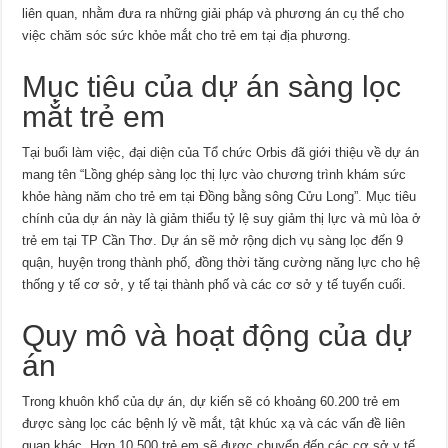
liên quan, nhằm đưa ra những giải pháp và phương án cụ thể cho
việc chăm sóc sức khỏe mắt cho trẻ em tại địa phương.
Mục tiêu của dự án sàng lọc
mắt trẻ em
Tại buổi làm việc, đại diện của Tổ chức Orbis đã giới thiệu về dự án
mang tên “Lồng ghép sàng lọc thị lực vào chương trình khám sức
khỏe hàng năm cho trẻ em tại Đồng bằng sông Cửu Long”. Mục tiêu
chính của dự án này là giảm thiểu tỷ lệ suy giảm thị lực và mù lòa ở
trẻ em tại TP Cần Thơ. Dự án sẽ mở rộng dịch vụ sàng lọc đến 9
quận, huyện trong thành phố, đồng thời tăng cường năng lực cho hệ
thống y tế cơ sở, y tế tại thành phố và các cơ sở y tế tuyến cuối.
Quy mô và hoạt động của dự
án
Trong khuôn khổ của dự án, dự kiến sẽ có khoảng 60.200 trẻ em
được sàng lọc các bệnh lý về mắt, tật khúc xạ và các vấn đề liên
quan khác. Hơn 10.500 trẻ em sẽ được chuyển đến các cơ sở y tế