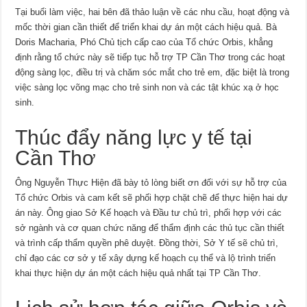
Tại buổi làm việc, hai bên đã thảo luận về các nhu cầu, hoạt động và
mốc thời gian cần thiết để triển khai dự án một cách hiệu quả. Bà
Doris Macharia, Phó Chủ tịch cấp cao của Tổ chức Orbis, khẳng
định rằng tổ chức này sẽ tiếp tục hỗ trợ TP Cần Thơ trong các hoạt
động sàng lọc, điều trị và chăm sóc mắt cho trẻ em, đặc biệt là trong
việc sàng lọc võng mạc cho trẻ sinh non và các tật khúc xạ ở học
sinh.
Thúc đẩy năng lực y tế tại
Cần Thơ
Ông Nguyễn Thực Hiện đã bày tỏ lòng biết ơn đối với sự hỗ trợ của
Tổ chức Orbis và cam kết sẽ phối hợp chặt chẽ để thực hiện hai dự
án này. Ông giao Sở Kế hoạch và Đầu tư chủ trì, phối hợp với các
sở ngành và cơ quan chức năng để thẩm định các thủ tục cần thiết
và trình cấp thẩm quyền phê duyệt. Đồng thời, Sở Y tế sẽ chủ trì,
chỉ đạo các cơ sở y tế xây dựng kế hoạch cụ thể và lộ trình triển
khai thực hiện dự án một cách hiệu quả nhất tại TP Cần Thơ.