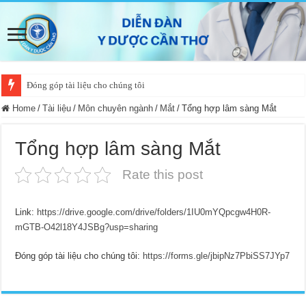
Đóng góp tài liệu cho chúng tôi
Home
/
Tài liệu
/
Môn chuyên ngành
/
Mắt
/
Tổng hợp lâm sàng Mắt
Tổng hợp lâm sàng Mắt
Rate this post
Link:
https://drive.google.com/drive/folders/1IU0mYQpcgw4H0R-
mGTB-O42l18Y4JSBg?usp=sharing
Đóng góp tài liệu cho chúng tôi:
https://forms.gle/jbipNz7PbiSS7JYp7