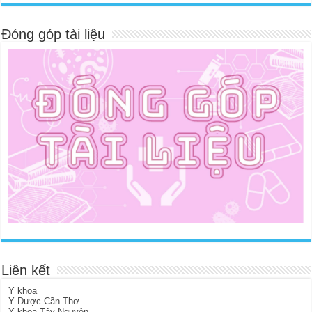
Đóng góp tài liệu
Liên kết
Y khoa
Y Dược Cần Thơ
Y khoa Tây Nguyên