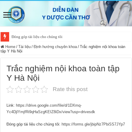
Đóng góp tài liệu cho chúng tôi
Home
/
Tài liệu
/
Định hướng chuyên khoa
/
Trắc nghiệm nội khoa toàn
tập Y Hà Nội
Trắc nghiệm nội khoa toàn tập
Y Hà Nội
Rate this post
Link:
https://drive.google.com/file/d/1DXmq-
Yc4DjlYmjfRi9qHaSzgKEIZ8iDx/view?usp=drivesdk
Đóng góp tài liệu cho chúng tôi:
https://forms.gle/jbipNz7PbiSS7JYp7