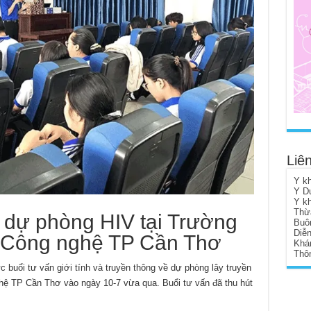
Liên
Y k
Y D
Y k
Thừ
à dự phòng HIV tại Trường
Buô
Diễ
– Công nghệ TP Cần Thơ
Khá
Thôn
 buổi tư vấn giới tính và truyền thông về dự phòng lây truyền
hệ TP Cần Thơ vào ngày 10-7 vừa qua. Buổi tư vấn đã thu hút