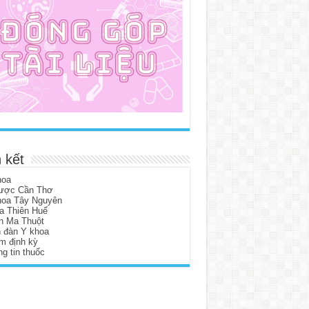
 kết
hoa
ược Cần Thơ
hoa Tây Nguyên
a Thiên Huế
n Ma Thuột
n đàn Y khoa
m định kỳ
g tin thuốc