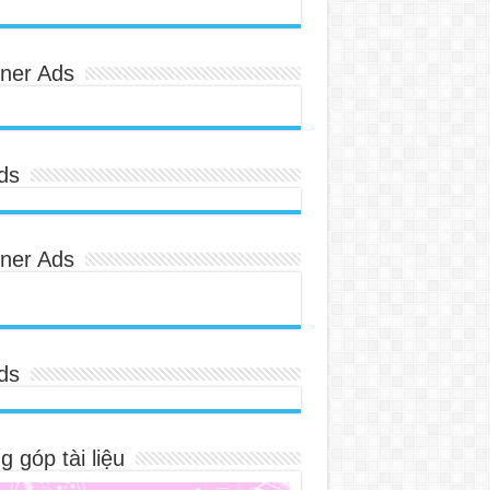
ner Ads
ds
ner Ads
ds
 góp tài liệu