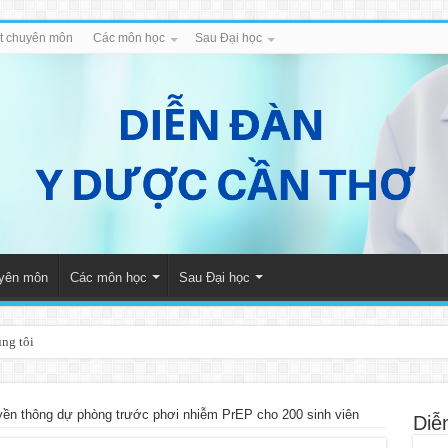
iết chuyên môn
Các môn học
Sau Đại học
uyên môn
Các môn học
Sau Đại học
úng tôi
yền thông dự phòng trước phơi nhiễm PrEP cho 200 sinh viên
Diễ