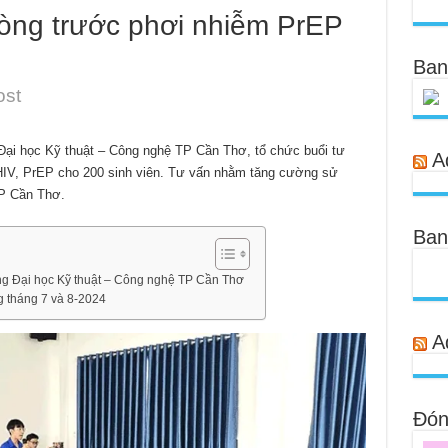
òng trước phơi nhiễm PrEP
Ban
ost
Đại học Kỹ thuật – Công nghệ TP Cần Thơ, tổ chức buổi tư
A
 HIV, PrEP cho 200 sinh viên. Tư vấn nhằm tăng cường sử
TP Cần Thơ.
Ban
ờng Đại học Kỹ thuật – Công nghệ TP Cần Thơ
g tháng 7 và 8-2024
A
Đóng