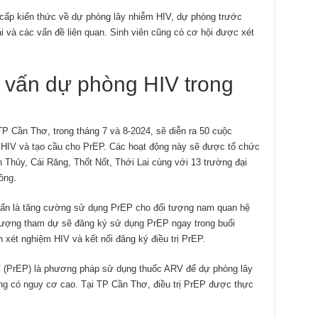
 cấp kiến thức về dự phòng lây nhiễm HIV, dự phòng trước
 và các vấn đề liên quan. Sinh viên cũng có cơ hội được xét
ư vấn dự phòng HIV trong
P Cần Thơ, trong tháng 7 và 8-2024, sẽ diễn ra 50 cuộc
 HIV và tạo cầu cho PrEP. Các hoạt động này sẽ được tổ chức
h Thủy, Cái Răng, Thốt Nốt, Thới Lai cùng với 13 trường đại
ồng.
 vấn là tăng cường sử dụng PrEP cho đối tượng nam quan hệ
 tượng tham dự sẽ đăng ký sử dụng PrEP ngay trong buổi
n xét nghiệm HIV và kết nối đăng ký điều trị PrEP.
IV (PrEP) là phương pháp sử dụng thuốc ARV để dự phòng lây
g có nguy cơ cao. Tại TP Cần Thơ, điều trị PrEP được thực