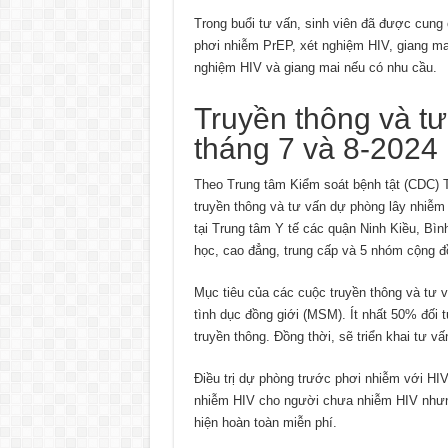
Trong buổi tư vấn, sinh viên đã được cung
phơi nhiễm PrEP, xét nghiệm HIV, giang mai
nghiệm HIV và giang mai nếu có nhu cầu.
Truyền thông và t
tháng 7 và 8-2024
Theo Trung tâm Kiểm soát bệnh tật (CDC) T
truyền thông và tư vấn dự phòng lây nhiễm
tại Trung tâm Y tế các quận Ninh Kiều, Bìn
học, cao đẳng, trung cấp và 5 nhóm cộng đ
Mục tiêu của các cuộc truyền thông và tư
tình dục đồng giới (MSM). Ít nhất 50% đối
truyền thông. Đồng thời, sẽ triển khai tư vấ
Điều trị dự phòng trước phơi nhiễm với H
nhiễm HIV cho người chưa nhiễm HIV nhưn
hiện hoàn toàn miễn phí.