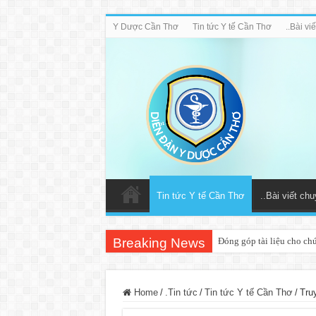
Y Dược Cần Thơ
Tin tức Y tế Cần Thơ
..Bài v
Tin tức Y tế Cần Thơ
..Bài viết ch
Breaking News
Đóng góp tài liệu cho ch
Home
/
.Tin tức
/
Tin tức Y tế Cần Thơ
/
Tru