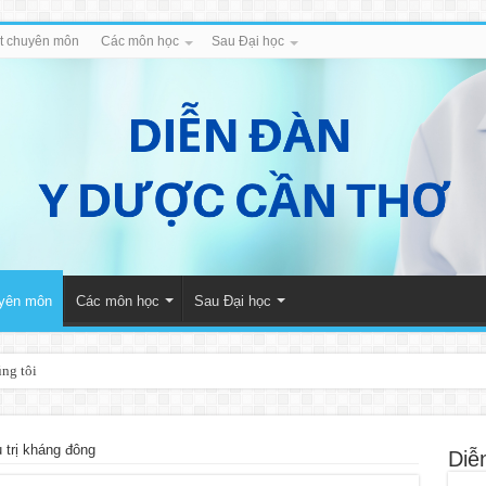
iết chuyên môn
Các môn học
Sau Đại học
uyên môn
Các môn học
Sau Đại học
úng tôi
 trị kháng đông
Diễ