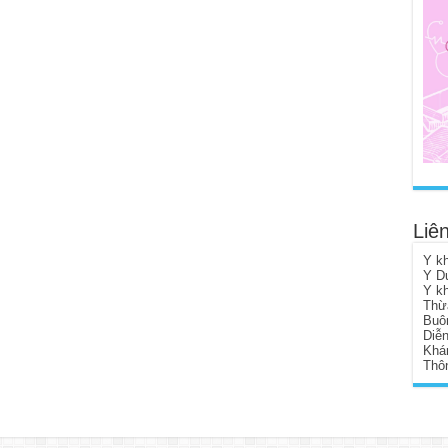
Liên
Y k
Y D
Y k
Thừ
Buô
Diễ
Khá
Thôn