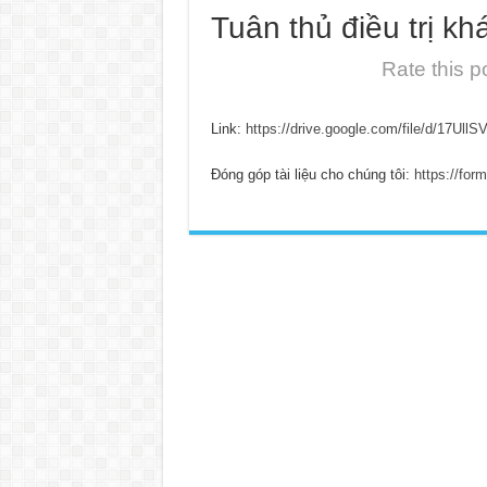
Tuân thủ điều trị k
Rate this p
Link:
https://drive.google.com/file/d/17U
Đóng góp tài liệu cho chúng tôi:
https://fo