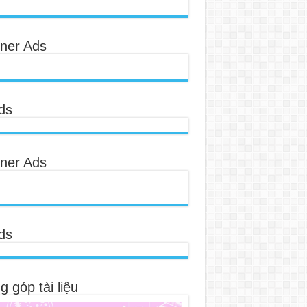
ner Ads
ds
ner Ads
ds
 góp tài liệu