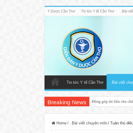
Y Dược Cần Thơ
Tin tức Y tế Cần Thơ
..Bài v
Tin tức Y tế Cần Thơ
..Bài viết ch
Breaking News
Đóng góp tài liệu cho ch
Home
/
..Bài viết chuyên môn
/
Tuân thủ điều