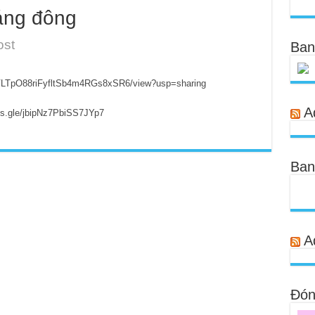
háng đông
ost
Ban
llSVLTpO88riFyfltSb4m4RGs8xSR6/view?usp=sharing
A
rms.gle/jbipNz7PbiSS7JYp7
Ban
A
Đóng