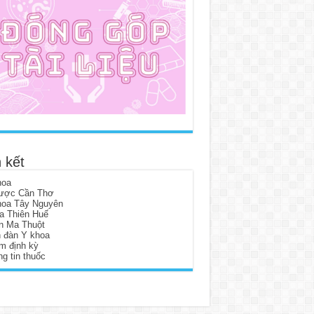
 kết
hoa
ược Cần Thơ
hoa Tây Nguyên
a Thiên Huế
n Ma Thuột
n đàn Y khoa
m định kỳ
g tin thuốc