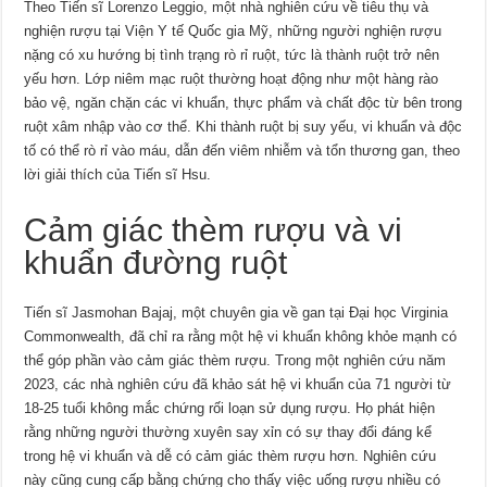
Theo Tiến sĩ Lorenzo Leggio, một nhà nghiên cứu về tiêu thụ và
nghiện rượu tại Viện Y tế Quốc gia Mỹ, những người nghiện rượu
nặng có xu hướng bị tình trạng rò rỉ ruột, tức là thành ruột trở nên
yếu hơn. Lớp niêm mạc ruột thường hoạt động như một hàng rào
bảo vệ, ngăn chặn các vi khuẩn, thực phẩm và chất độc từ bên trong
ruột xâm nhập vào cơ thể. Khi thành ruột bị suy yếu, vi khuẩn và độc
tố có thể rò rỉ vào máu, dẫn đến viêm nhiễm và tổn thương gan, theo
lời giải thích của Tiến sĩ Hsu.
Cảm giác thèm rượu và vi
khuẩn đường ruột
Tiến sĩ Jasmohan Bajaj, một chuyên gia về gan tại Đại học Virginia
Commonwealth, đã chỉ ra rằng một hệ vi khuẩn không khỏe mạnh có
thể góp phần vào cảm giác thèm rượu. Trong một nghiên cứu năm
2023, các nhà nghiên cứu đã khảo sát hệ vi khuẩn của 71 người từ
18-25 tuổi không mắc chứng rối loạn sử dụng rượu. Họ phát hiện
rằng những người thường xuyên say xỉn có sự thay đổi đáng kể
trong hệ vi khuẩn và dễ có cảm giác thèm rượu hơn. Nghiên cứu
này cũng cung cấp bằng chứng cho thấy việc uống rượu nhiều có