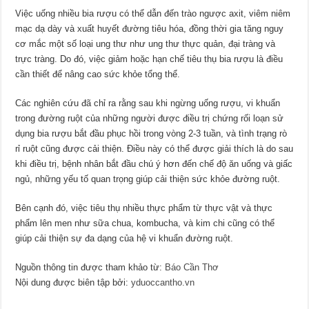
Việc uống nhiều bia rượu có thể dẫn đến trào ngược axit, viêm niêm
mạc dạ dày và xuất huyết đường tiêu hóa, đồng thời gia tăng nguy
cơ mắc một số loại ung thư như ung thư thực quản, đại tràng và
trực tràng. Do đó, việc giảm hoặc hạn chế tiêu thụ bia rượu là điều
cần thiết để nâng cao sức khỏe tổng thể.
Các nghiên cứu đã chỉ ra rằng sau khi ngừng uống rượu, vi khuẩn
trong đường ruột của những người được điều trị chứng rối loạn sử
dụng bia rượu bắt đầu phục hồi trong vòng 2-3 tuần, và tình trạng rò
rỉ ruột cũng được cải thiện. Điều này có thể được giải thích là do sau
khi điều trị, bệnh nhân bắt đầu chú ý hơn đến chế độ ăn uống và giấc
ngủ, những yếu tố quan trọng giúp cải thiện sức khỏe đường ruột.
Bên cạnh đó, việc tiêu thụ nhiều thực phẩm từ thực vật và thực
phẩm lên men như sữa chua, kombucha, và kim chi cũng có thể
giúp cải thiện sự đa dạng của hệ vi khuẩn đường ruột.
Nguồn thông tin được tham khảo từ:
Báo Cần Thơ
Nội dung được biên tập bởi:
yduoccantho.vn