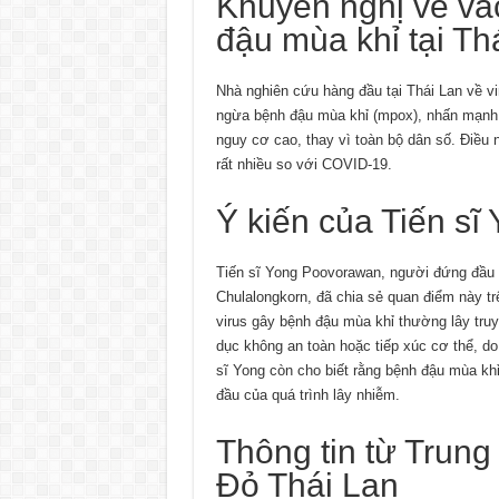
Khuyến nghị về va
đậu mùa khỉ tại Th
Nhà nghiên cứu hàng đầu tại Thái Lan về v
ngừa bệnh đậu mùa khỉ (mpox), nhấn mạnh 
nguy cơ cao, thay vì toàn bộ dân số. Điều n
rất nhiều so với COVID-19.
Ý kiến của Tiến s
Tiến sĩ Yong Poovorawan, người đứng đầu 
Chulalongkorn, đã chia sẻ quan điểm này 
virus gây bệnh đậu mùa khỉ thường lây truy
dục không an toàn hoặc tiếp xúc cơ thể, d
sĩ Yong còn cho biết rằng bệnh đậu mùa kh
đầu của quá trình lây nhiễm.
Thông tin từ Trun
Đỏ Thái Lan