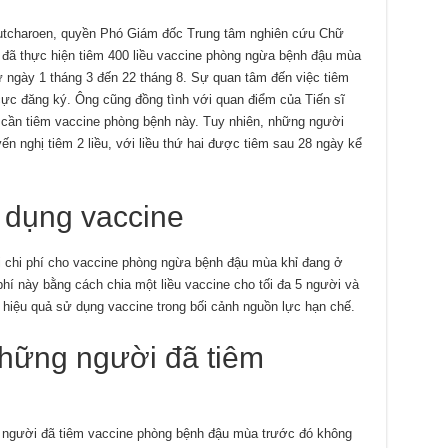
Putcharoen, quyền Phó Giám đốc Trung tâm nghiên cứu Chữ
m đã thực hiện tiêm 400 liều vaccine phòng ngừa bệnh đậu mùa
ừ ngày 1 tháng 3 đến 22 tháng 8. Sự quan tâm đến việc tiêm
cực đăng ký. Ông cũng đồng tình với quan điểm của Tiến sĩ
 cần tiêm vaccine phòng bệnh này. Tuy nhiên, những người
 nghị tiêm 2 liều, với liều thứ hai được tiêm sau 28 ngày kể
 dụng vaccine
ại chi phí cho vaccine phòng ngừa bệnh đậu mùa khỉ đang ở
phí này bằng cách chia một liều vaccine cho tối đa 5 người và
 hiệu quả sử dụng vaccine trong bối cảnh nguồn lực hạn chế.
hững người đã tiêm
 người đã tiêm vaccine phòng bệnh đậu mùa trước đó không