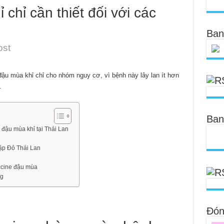
chỉ cần thiết đối với các
Ban
ost
đậu mùa khỉ chỉ cho nhóm nguy cơ, vì bệnh này lây lan ít hơn
.
Ban
đậu mùa khỉ tại Thái Lan
ập Đỏ Thái Lan
ccine đậu mùa
ng
Đóng