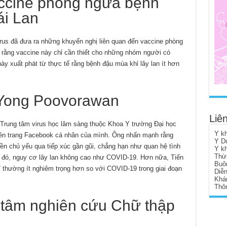
ccine phòng ngừa bệnh
ái Lan
irus đã đưa ra những khuyến nghị liên quan đến vaccine phòng
rằng vaccine này chỉ cần thiết cho những nhóm người có
ày xuất phát từ thực tế rằng bệnh đậu mùa khỉ lây lan ít hơn
ĩ Yong Poovorawan
Liên
Trung tâm virus học lâm sàng thuộc Khoa Y trường Đại học
Y k
trên trang Facebook cá nhân của mình. Ông nhấn mạnh rằng
Y D
ền chủ yếu qua tiếp xúc gần gũi, chẳng hạn như quan hệ tình
Y k
Thừ
o đó, nguy cơ lây lan không cao như COVID-19. Hơn nữa, Tiến
Buô
ỉ thường ít nghiêm trọng hơn so với COVID-19 trong giai đoạn
Diễ
Khá
Thôn
g tâm nghiên cứu Chữ thập