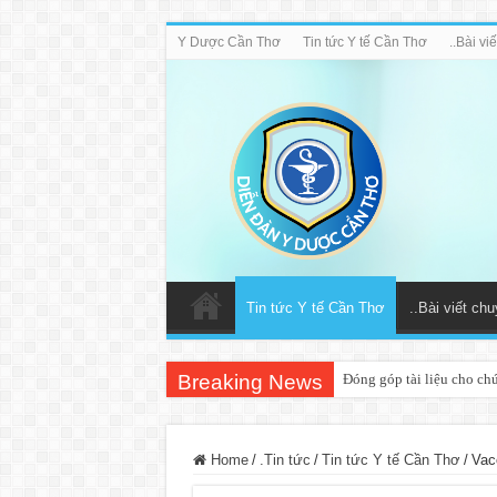
Y Dược Cần Thơ
Tin tức Y tế Cần Thơ
..Bài v
Tin tức Y tế Cần Thơ
..Bài viết ch
Breaking News
Đóng góp tài liệu cho ch
Home
/
.Tin tức
/
Tin tức Y tế Cần Thơ
/
Vac