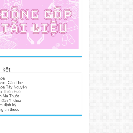
 kết
hoa
ược Cần Thơ
hoa Tây Nguyên
a Thiên Huế
n Ma Thuột
n đàn Y khoa
m định kỳ
g tin thuốc