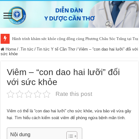
Hành trình khám sức khỏe cộng đồng cùng Phương Châu Sóc Trăng tại Trạm
Cần Thơ chủ động nguồn máu dự trữ
Home
/
.Tin tức
/
Tin tức Y tế Cần Thơ
/
Viêm – “con dao hai lưỡi” đối với
sức khỏe
Viêm – “con dao hai lưỡi” đối
với sức khỏe
Rate this post
Viêm có thể là “con dao hai lưỡi” cho sức khỏe, vừa bảo vệ vừa gây
hại. Tìm hiểu cách kiểm soát viêm để phòng ngừa bệnh mãn tính.
Nội dung