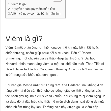
Viêm là gì?
Nguyên nhân gây viêm mãn tính
Viêm và nguy cơ mắc bệnh mãn tính
Viêm là gì?
Viêm là một phản ứng tự nhiên của cơ thể khi gặp bệnh tật hoặc
chấn thương, nhằm giúp phục hồi sức khỏe. Tiến sĩ Robert
Shmerling, một chuyên gia về thấp khớp tại Trường Y Đại học
Harvard, nhấn mạnh rằng viêm là một cơ chế cần thiết. Theo Tiến sĩ
David Hafler từ Đại học Yale, viêm thường được coi là “con dao hai
lưỡi” trong sức khỏe của con người.
Chuyên gia Moshe Arditi từ Trung tâm Y tế Cedars-Sinai khẳng định
rằng viêm là điều cần thiết cho sự sống, giúp cơ thể chống lại các
tác nhân gây hại như virus và vi khuẩn. Khi chúng ta bị viêm họng đỏ
và đau, đó là dấu hiệu cho thấy hệ miễn dịch đang hoạt động để ngăn
chặn nhiễm trùng lây lan. Trường hợp này được gọi là viêm cấp