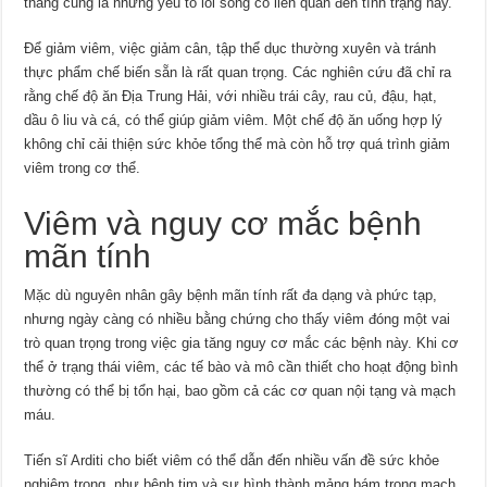
thẳng cũng là những yếu tố lối sống có liên quan đến tình trạng này.
Để giảm viêm, việc giảm cân, tập thể dục thường xuyên và tránh
thực phẩm chế biến sẵn là rất quan trọng. Các nghiên cứu đã chỉ ra
rằng chế độ ăn Địa Trung Hải, với nhiều trái cây, rau củ, đậu, hạt,
dầu ô liu và cá, có thể giúp giảm viêm. Một chế độ ăn uống hợp lý
không chỉ cải thiện sức khỏe tổng thể mà còn hỗ trợ quá trình giảm
viêm trong cơ thể.
Viêm và nguy cơ mắc bệnh
mãn tính
Mặc dù nguyên nhân gây bệnh mãn tính rất đa dạng và phức tạp,
nhưng ngày càng có nhiều bằng chứng cho thấy viêm đóng một vai
trò quan trọng trong việc gia tăng nguy cơ mắc các bệnh này. Khi cơ
thể ở trạng thái viêm, các tế bào và mô cần thiết cho hoạt động bình
thường có thể bị tổn hại, bao gồm cả các cơ quan nội tạng và mạch
máu.
Tiến sĩ Arditi cho biết viêm có thể dẫn đến nhiều vấn đề sức khỏe
nghiêm trọng, như bệnh tim và sự hình thành mảng bám trong mạch