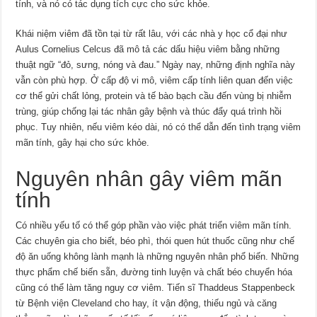
tính, và nó có tác dụng tích cực cho sức khỏe.
Khái niệm viêm đã tồn tại từ rất lâu, với các nhà y học cổ đại như
Aulus Cornelius Celcus đã mô tả các dấu hiệu viêm bằng những
thuật ngữ “đỏ, sưng, nóng và đau.” Ngày nay, những định nghĩa này
vẫn còn phù hợp. Ở cấp độ vi mô, viêm cấp tính liên quan đến việc
cơ thể gửi chất lỏng, protein và tế bào bạch cầu đến vùng bị nhiễm
trùng, giúp chống lại tác nhân gây bệnh và thúc đẩy quá trình hồi
phục. Tuy nhiên, nếu viêm kéo dài, nó có thể dẫn đến tình trạng viêm
mãn tính, gây hại cho sức khỏe.
Nguyên nhân gây viêm mãn
tính
Có nhiều yếu tố có thể góp phần vào việc phát triển viêm mãn tính.
Các chuyên gia cho biết, béo phì, thói quen hút thuốc cũng như chế
độ ăn uống không lành mạnh là những nguyên nhân phổ biến. Những
thực phẩm chế biến sẵn, đường tinh luyện và chất béo chuyển hóa
cũng có thể làm tăng nguy cơ viêm. Tiến sĩ Thaddeus Stappenbeck
từ Bệnh viện Cleveland cho hay, ít vận động, thiếu ngủ và căng