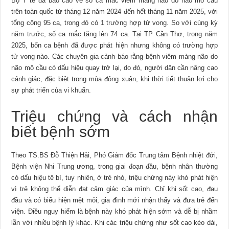
Bộ Y tế đã báo cáo về số ca mắc viêm màng não do não mô cầu
trên toàn quốc từ tháng 12 năm 2024 đến hết tháng 11 năm 2025, với
tổng cộng 95 ca, trong đó có 1 trường hợp tử vong. So với cùng kỳ
năm trước, số ca mắc tăng lên 74 ca. Tại TP Cần Thơ, trong năm
2025, bốn ca bệnh đã được phát hiện nhưng không có trường hợp
tử vong nào. Các chuyên gia cảnh báo rằng bệnh viêm màng não do
não mô cầu có dấu hiệu quay trở lại, do đó, người dân cần nâng cao
cảnh giác, đặc biệt trong mùa đông xuân, khi thời tiết thuận lợi cho
sự phát triển của vi khuẩn.
Triệu chứng và cách nhận
biết bệnh sớm
Theo TS.BS Đỗ Thiện Hải, Phó Giám đốc Trung tâm Bệnh nhiệt đới,
Bệnh viện Nhi Trung ương, trong giai đoạn đầu, bệnh nhân thường
có dấu hiệu tê bì, tuy nhiên, ở trẻ nhỏ, triệu chứng này khó phát hiện
vì trẻ không thể diễn đạt cảm giác của mình. Chỉ khi sốt cao, đau
đầu và có biểu hiện mệt mỏi, gia đình mới nhận thấy và đưa trẻ đến
viện. Điều nguy hiểm là bệnh này khó phát hiện sớm và dễ bị nhầm
lẫn với nhiều bệnh lý khác. Khi các triệu chứng như sốt cao kéo dài,