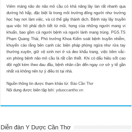
Viêm màng não do não mô cầu có khả năng lây lan rất nhanh qua
đường hô hấp, đặc biệt là trong môi trường đông người như trường
học hay nơi làm việc, và có thể gây thành dịch. Bệnh này lây truyền
qua việc hít phải dịch tiết từ mũi, họng của những người mang vi
khuẩn, bao gồm cả người bệnh và người lành mang trùng. PGS.TS
Phạm Quang Thái, Phó trưởng Khoa Kiểm soát bệnh truyền nhiễm,
khuyến cáo rằng bên cạnh các biện pháp phòng ngừa như rửa tay
thường xuyên, giữ vệ sinh nơi ở và đeo khẩu trang, việc tiêm vắc-
xin phòng bệnh não mô cầu là rất cần thiết. Khi có dấu hiệu sốt cao
đột ngột kèm theo đau đầu, bệnh nhân cần đến ngay cơ sở y tế gần
nhất và không nên tự ý điều trị tại nhà.
Nguồn thông tin được tham khảo từ:
Báo Cần Thơ
Nội dung được biên tập bởi:
yduoccantho.vn
Diễn đàn Y Dược Cần Thơ