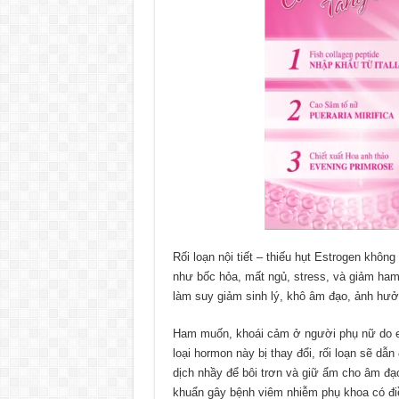
Rối loạn nội tiết – thiếu hụt Estrogen khô
như bốc hỏa, mất ngủ, stress, và giảm ham 
làm suy giảm sinh lý, khô âm đạo, ảnh hưởn
Ham muốn, khoái cảm ở người phụ nữ do es
loại hormon này bị thay đổi, rối loạn sẽ d
dịch nhầy để bôi trơn và giữ ẩm cho âm đạ
khuẩn gây bệnh viêm nhiễm phụ khoa có điề