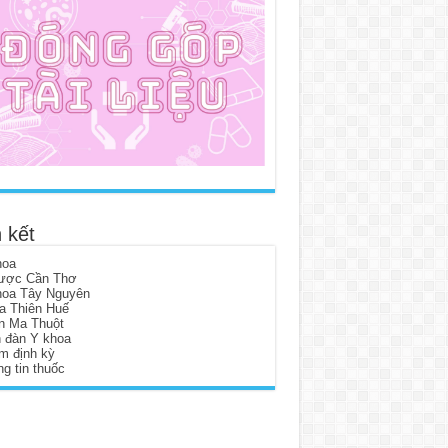
 kết
hoa
ược Cần Thơ
hoa Tây Nguyên
a Thiên Huế
n Ma Thuột
n đàn Y khoa
m định kỳ
g tin thuốc