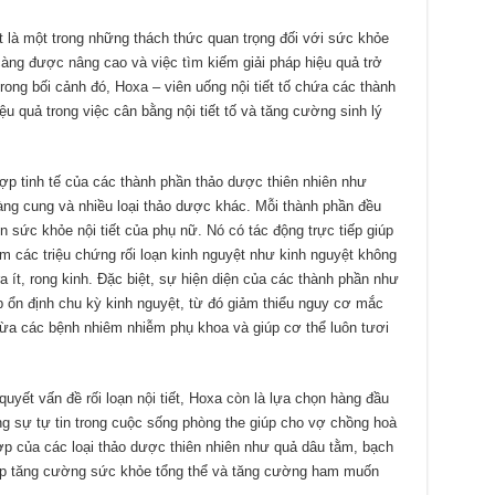
iết là một trong những thách thức quan trọng đối với sức khỏe
càng được nâng cao và việc tìm kiếm giải pháp hiệu quả trở
ong bối cảnh đó, Hoxa – viên uống nội tiết tố chứa các thành
u quả trong việc cân bằng nội tiết tố và tăng cường sinh lý
t hợp tinh tế của các thành phần thảo dược thiên nhiên như
àng cung và nhiều loại thảo dược khác. Mỗi thành phần đều
iện sức khỏe nội tiết của phụ nữ. Nó có tác động trực tiếp giúp
m các triệu chứng rối loạn kinh nguyệt như kinh nguyệt không
 ít, rong kinh. Đặc biệt, sự hiện diện của các thành phần như
ổn định chu kỳ kinh nguyệt, từ đó giảm thiểu nguy cơ mắc
ngừa các bệnh nhiêm nhiễm phụ khoa và giúp cơ thể luôn tươi
uyết vấn đề rối loạn nội tiết, Hoxa còn là lựa chọn hàng đầu
g sự tự tin trong cuộc sống phòng the giúp cho vợ chồng hoà
p của các loại thảo dược thiên nhiên như quả dâu tằm, bạch
iúp tăng cường sức khỏe tổng thể và tăng cường ham muốn