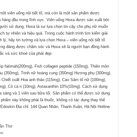
một viên uống nội tiết tố, mà còn là một sản phẩm được
a hàng đầu trong lĩnh vực. Viên uống Hoxa được sản xuất bởi
gười sử dụng, Hoxa là sự lựa chọn tin cậy cho phụ nữ muốn
ách tự nhiên và hiệu quả. Trong cuộc hành trình tìm kiếm giải
h lý, hãy tin tưởng và lựa chọn Hoxa – viên uống nội tiết tố
ứng đáng được chăm sóc và Hoxa sẽ là người bạn đồng hành
sắc và sức khoẻ của phái đẹp.
ip fatimah(200mg), Fish collagen peptide (150mg), Thiên môn
u (350mg), Trinh nữ hoàng cung (350mg) Hương phụ (300mg),
Chiết xuất Hoa anh thảo (115mg), Cao Sâm tố nữ (100mg),
mg), Cỏ cà ri (10mg), Astaxanthin 10%(10mg). Cách sử dụng
a sáng và 1 viên sau bữa tối. Sản phẩm có thể được sử dụng
 phẩm này không phải là thuốc, không có tác dụng thay thế
doskin Địa chỉ: 144 Quan Nhân, Thanh Xuân, Hà Nội Hotline:
ần Thơ
vn