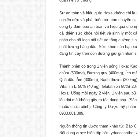
quan hệ vợ chồng.
Sự an toàn và hiệu quả: Hoxa không chỉ là 
nghiên cứu và phát triển bởi các chuyên gi
công ty đảm bảo an toàn và hiệu quả cho n
cải thiện sức khỏe nội tiết và sinh lý một c
pháp cho rối loạn nội tiết và tăng cường sin
chất lượng hàng đầu. Sức khỏe của bạn x
đáng tin cậy trên con đường giữ gìn nhan 
Thành phần có trong 1 viên uống Hoxa; Kac
chùm (500mg), Đương quy (400mg), Ích mẫ
Quả dâu tằm (300mg), Bạch thược (300mg) 
Vitamin E 50% (40mg), Glutathion 98%( 20
Hoxa: Uống mỗi ngày 2 viên, 1 viên sau bữ
lâu dài mà không gây ra tác dụng phụ. (Sản
thuốc chữa bệnh). Công ty Dược mỹ phẩm E
0933.801.389.
Nguồn thông tin được tham khảo từ:
Báo C
Nội dung được biên tập bởi:
yduoccantho. 