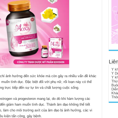
Liên
Y k
Y D
ng chỉ ảnh hưởng đến sức khỏe mà còn gây ra nhiều vấn đề khác
Y k
Thừ
muốn tình dục. Đặc biệt đối với phụ nữ, rối loạn này có thể
Buô
g trực tiếp đến sự tự tin và chất lượng cuộc sống.
Diễ
Khá
Thôn
trogen và progesteron mang lại, do đó khi hàm lượng các
ẫn đến giảm ham muốn tình dục. Thành âm đạo không thể tiết
o, làm cho môi trường axít của âm đạo bị ảnh hưởng, các vi
u kiện tấn công, gây bệnh.