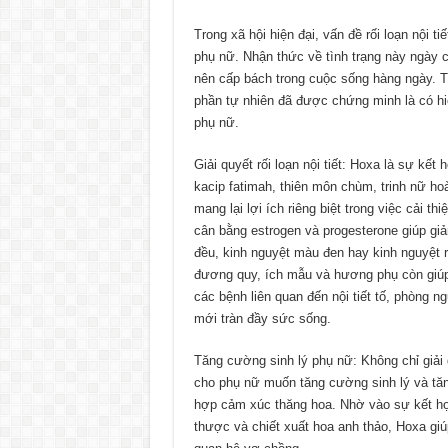
Trong xã hội hiện đại, vấn đề rối loạn nội t
phụ nữ. Nhận thức về tình trạng này ngày 
nên cấp bách trong cuộc sống hàng ngày. Tr
phần tự nhiên đã được chứng minh là có hiệ
phụ nữ.
Giải quyết rối loạn nội tiết: Hoxa là sự kế
kacip fatimah, thiên môn chùm, trinh nữ ho
mang lại lợi ích riêng biệt trong việc cải th
cân bằng estrogen và progesterone giúp giả
đều, kinh nguyệt màu đen hay kinh nguyệt ra
đương quy, ích mẫu và hương phụ còn giúp 
các bệnh liên quan đến nội tiết tố, phòng 
mới tràn đầy sức sống.
Tăng cường sinh lý phụ nữ: Không chỉ giải q
cho phụ nữ muốn tăng cường sinh lý và tăn
hợp cảm xúc thăng hoa. Nhờ vào sự kết hợ
thược và chiết xuất hoa anh thảo, Hoxa g