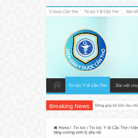
Y Dược Cần Thơ
Tin tức Y tế Cần Thơ
..Bài v
Tin tức Y tế Cần Thơ
..Bài viết ch
Breaking News
Đóng góp tài liệu cho ch
Home
/
.Tin tức
/
Tin tức Y tế Cần Thơ
/
Viên
tăng cường sinh lý phụ nữ