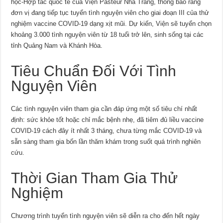
học-Hợp tác quốc tế của Viện Pasteur Nha Trang, thông báo rằng
đơn vị đang tiếp tục tuyển tình nguyện viên cho giai đoạn III của thử
nghiệm vaccine COVID-19 dạng xịt mũi. Dự kiến, Viện sẽ tuyển chọn
khoảng 3.000 tình nguyện viên từ 18 tuổi trở lên, sinh sống tại các
tỉnh Quảng Nam và Khánh Hòa.
Tiêu Chuẩn Đối Với Tình
Nguyện Viên
Các tình nguyện viên tham gia cần đáp ứng một số tiêu chí nhất
định: sức khỏe tốt hoặc chỉ mắc bệnh nhẹ, đã tiêm đủ liều vaccine
COVID-19 cách đây ít nhất 3 tháng, chưa từng mắc COVID-19 và
sẵn sàng tham gia bốn lần thăm khám trong suốt quá trình nghiên
cứu.
Thời Gian Tham Gia Thử
Nghiệm
Chương trình tuyển tình nguyện viên sẽ diễn ra cho đến hết ngày