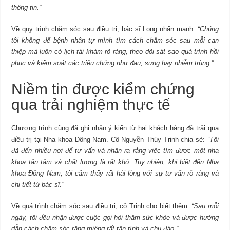
thông tin.”
Về quy trình chăm sóc sau điều trị, bác sĩ Long nhấn mạnh:
“Chúng
tôi không để bệnh nhân tự mình tìm cách chăm sóc sau mỗi can
thiệp mà luôn có lịch tái khám rõ ràng, theo dõi sát sao quá trình hồi
phục và kiểm soát các triệu chứng như đau, sưng hay nhiễm trùng.”
Niềm tin được kiểm chứng
qua trải nghiệm thực tế
Chương trình cũng đã ghi nhận ý kiến từ hai khách hàng đã trải qua
điều trị tại Nha khoa Đông Nam. Cô Nguyễn Thúy Trinh chia sẻ:
“Tôi
đã đến nhiều nơi để tư vấn và nhận ra rằng việc tìm được một nha
khoa tận tâm và chất lượng là rất khó. Tuy nhiên, khi biết đến Nha
khoa Đông Nam, tôi cảm thấy rất hài lòng với sự tư vấn rõ ràng và
chi tiết từ bác sĩ.”
Về quá trình chăm sóc sau điều trị, cô Trinh cho biết thêm:
“Sau mỗi
ngày, tôi đều nhận được cuộc gọi hỏi thăm sức khỏe và được hướng
dẫn cách chăm sóc răng miệng rất tận tình và chu đáo.”