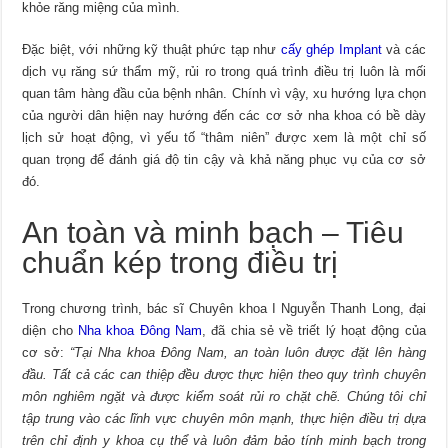
khỏe răng miệng của mình.
Đặc biệt, với những kỹ thuật phức tạp như
cấy ghép Implant
và các
dịch vụ răng sứ thẩm mỹ, rủi ro trong quá trình điều trị luôn là mối
quan tâm hàng đầu của bệnh nhân. Chính vì vậy, xu hướng lựa chọn
của người dân hiện nay hướng đến các cơ sở nha khoa có bề dày
lịch sử hoạt động, vì yếu tố “thâm niên” được xem là một chỉ số
quan trọng để đánh giá độ tin cậy và khả năng phục vụ của cơ sở
đó.
An toàn và minh bạch – Tiêu
chuẩn kép trong điều trị
Trong chương trình, bác sĩ Chuyên khoa I Nguyễn Thanh Long, đại
diện cho
Nha khoa Đông Nam
, đã chia sẻ về triết lý hoạt động của
cơ sở:
“Tại Nha khoa Đông Nam, an toàn luôn được đặt lên hàng
đầu. Tất cả các can thiệp đều được thực hiện theo quy trình chuyên
môn nghiêm ngặt và được kiểm soát rủi ro chặt chẽ. Chúng tôi chỉ
tập trung vào các lĩnh vực chuyên môn mạnh, thực hiện điều trị dựa
trên chỉ định y khoa cụ thể và luôn đảm bảo tính minh bạch trong