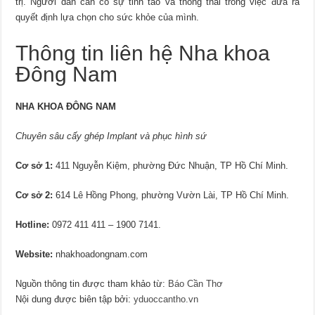
trị. Người dân cần có sự tỉnh táo và thông thái trong việc đưa ra
quyết định lựa chọn cho sức khỏe của mình.
Thông tin liên hệ Nha khoa
Đông Nam
NHA KHOA ĐÔNG NAM
Chuyên sâu cấy ghép Implant và phục hình sứ
Cơ sở 1:
411 Nguyễn Kiệm, phường Đức Nhuận, TP Hồ Chí Minh.
Cơ sở 2:
614 Lê Hồng Phong, phường Vườn Lài, TP Hồ Chí Minh.
Hotline:
0972 411 411 – 1900 7141.
Website:
nhakhoadongnam.com
Nguồn thông tin được tham khảo từ:
Báo Cần Thơ
Nội dung được biên tập bởi:
yduoccantho.vn