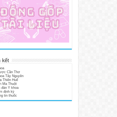
 kết
hoa
ược Cần Thơ
hoa Tây Nguyên
a Thiên Huế
n Ma Thuột
n đàn Y khoa
m định kỳ
g tin thuốc