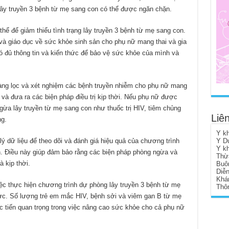
 lây truyền 3 bệnh từ mẹ sang con có thể được ngăn chặn.
hể để giảm thiểu tình trạng lây truyền 3 bệnh từ mẹ sang con.
 và giáo dục về sức khỏe sinh sản cho phụ nữ mang thai và gia
có đủ thông tin và kiến thức để bảo vệ sức khỏe của mình và
àng lọc và xét nghiệm các bệnh truyền nhiễm cho phụ nữ mang
 và đưa ra các biện pháp điều trị kịp thời. Nếu phụ nữ được
gừa lây truyền từ mẹ sang con như thuốc trị HIV, tiêm chủng
Liên
g.
Y k
ý dữ liệu để theo dõi và đánh giá hiệu quả của chương trình
Y D
Y k
. Điều này giúp đảm bảo rằng các biện pháp phòng ngừa và
Thừ
à kịp thời.
Buô
Diễ
Khá
c thực hiện chương trình dự phòng lây truyền 3 bệnh từ mẹ
Thôn
cực. Số lượng trẻ em mắc HIV, bệnh sởi và viêm gan B từ mẹ
 tiến quan trọng trong việc nâng cao sức khỏe cho cả phụ nữ