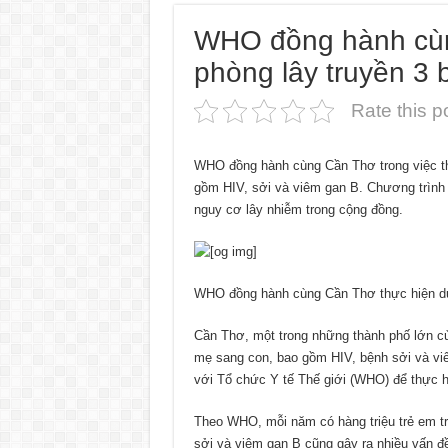
WHO đồng hành cùn
phòng lây truyền 3
Rate this p
WHO đồng hành cùng Cần Thơ trong việc th
gồm HIV, sởi và viêm gan B. Chương trình 
nguy cơ lây nhiễm trong cộng đồng.
WHO đồng hành cùng Cần Thơ thực hiện dự
Cần Thơ, một trong những thành phố lớn củ
mẹ sang con, bao gồm HIV, bệnh sởi và viê
với Tổ chức Y tế Thế giới (WHO) để thực h
Theo WHO, mỗi năm có hàng triệu trẻ em tr
sởi và viêm gan B cũng gây ra nhiều vấn đ