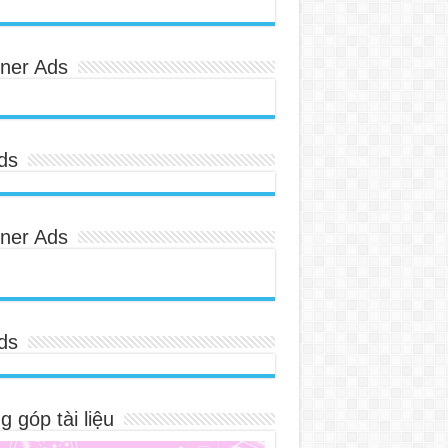
ner Ads
ds
ner Ads
ds
 góp tài liệu