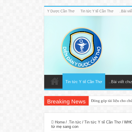
Y Dược Cần Thơ
Tin tức Y tế Cần Thơ
..Bài v
Tin tức Y tế Cần Thơ
..Bài viết ch
Breaking News
Đóng góp tài liệu cho ch
Home
/
.Tin tức
/
Tin tức Y tế Cần Thơ
/
WHO 
từ mẹ sang con