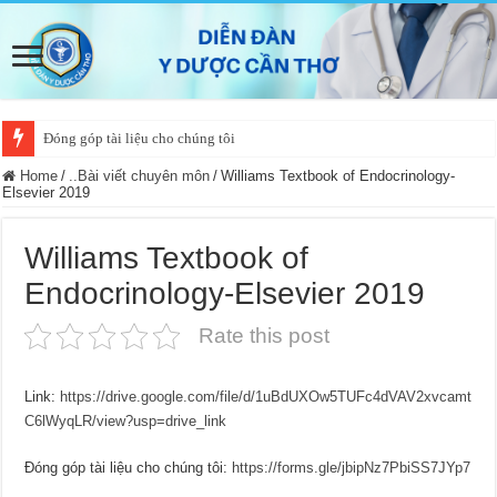
Đóng góp tài liệu cho chúng tôi
Home
/
..Bài viết chuyên môn
/
Williams Textbook of Endocrinology-
Elsevier 2019
Williams Textbook of
Endocrinology-Elsevier 2019
Rate this post
Link:
https://drive.google.com/file/d/1uBdUXOw5TUFc4dVAV2xvcamt
C6lWyqLR/view?usp=drive_link
Đóng góp tài liệu cho chúng tôi:
https://forms.gle/jbipNz7PbiSS7JYp7