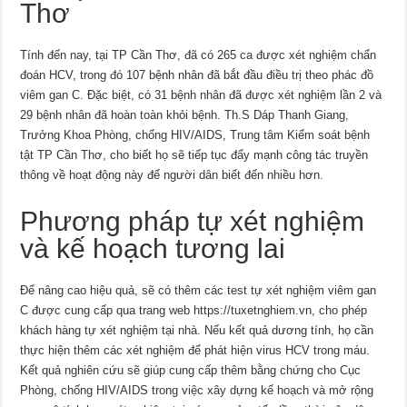
Thơ
Tính đến nay, tại TP Cần Thơ, đã có 265 ca được xét nghiệm chẩn
đoán HCV, trong đó 107 bệnh nhân đã bắt đầu điều trị theo phác đồ
viêm gan C. Đặc biệt, có 31 bệnh nhân đã được xét nghiệm lần 2 và
29 bệnh nhân đã hoàn toàn khỏi bệnh. Th.S Dáp Thanh Giang,
Trưởng Khoa Phòng, chống HIV/AIDS, Trung tâm Kiểm soát bệnh
tật TP Cần Thơ, cho biết họ sẽ tiếp tục đẩy mạnh công tác truyền
thông về hoạt động này để người dân biết đến nhiều hơn.
Phương pháp tự xét nghiệm
và kế hoạch tương lai
Để nâng cao hiệu quả, sẽ có thêm các test tự xét nghiệm viêm gan
C được cung cấp qua trang web https://tuxetnghiem.vn, cho phép
khách hàng tự xét nghiệm tại nhà. Nếu kết quả dương tính, họ cần
thực hiện thêm các xét nghiệm để phát hiện virus HCV trong máu.
Kết quả nghiên cứu sẽ giúp cung cấp thêm bằng chứng cho Cục
Phòng, chống HIV/AIDS trong việc xây dựng kế hoạch và mở rộng