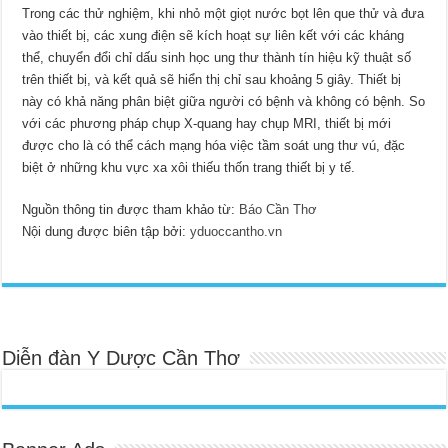
Trong các thử nghiệm, khi nhỏ một giọt nước bọt lên que thử và đưa
vào thiết bị, các xung điện sẽ kích hoạt sự liên kết với các kháng
thể, chuyển đổi chỉ dấu sinh học ung thư thành tín hiệu kỹ thuật số
trên thiết bị, và kết quả sẽ hiển thị chỉ sau khoảng 5 giây. Thiết bị
này có khả năng phân biệt giữa người có bệnh và không có bệnh. So
với các phương pháp chụp X-quang hay chụp MRI, thiết bị mới
được cho là có thể cách mạng hóa việc tầm soát ung thư vú, đặc
biệt ở những khu vực xa xôi thiếu thốn trang thiết bị y tế.
Nguồn thông tin được tham khảo từ:
Báo Cần Thơ
Nội dung được biên tập bởi:
yduoccantho.vn
Diễn đàn Y Dược Cần Thơ