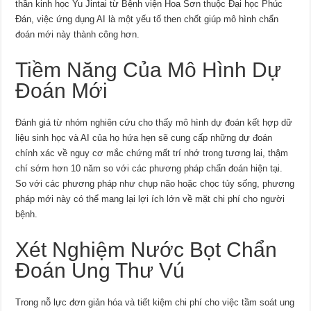
thần kinh học Yu Jintai từ Bệnh viện Hoa Sơn thuộc Đại học Phúc
Đán, việc ứng dụng AI là một yếu tố then chốt giúp mô hình chẩn
đoán mới này thành công hơn.
Tiềm Năng Của Mô Hình Dự
Đoán Mới
Đánh giá từ nhóm nghiên cứu cho thấy mô hình dự đoán kết hợp dữ
liệu sinh học và AI của họ hứa hẹn sẽ cung cấp những dự đoán
chính xác về nguy cơ mắc chứng mất trí nhớ trong tương lai, thậm
chí sớm hơn 10 năm so với các phương pháp chẩn đoán hiện tại.
So với các phương pháp như chụp não hoặc chọc tủy sống, phương
pháp mới này có thể mang lại lợi ích lớn về mặt chi phí cho người
bệnh.
Xét Nghiệm Nước Bọt Chẩn
Đoán Ung Thư Vú
Trong nỗ lực đơn giản hóa và tiết kiệm chi phí cho việc tầm soát ung