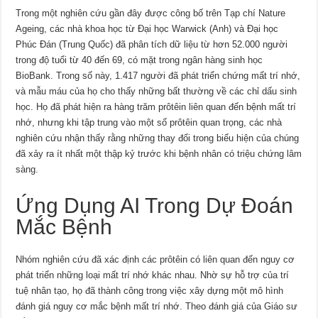
Trong một nghiên cứu gần đây được công bố trên Tạp chí Nature
Ageing, các nhà khoa học từ Đại học Warwick (Anh) và Đại học
Phúc Đán (Trung Quốc) đã phân tích dữ liệu từ hơn 52.000 người
trong độ tuổi từ 40 đến 69, có mặt trong ngân hàng sinh học
BioBank. Trong số này, 1.417 người đã phát triển chứng mất trí nhớ,
và mẫu máu của họ cho thấy những bất thường về các chỉ dấu sinh
học. Họ đã phát hiện ra hàng trăm prôtêin liên quan đến bệnh mất trí
nhớ, nhưng khi tập trung vào một số prôtêin quan trọng, các nhà
nghiên cứu nhận thấy rằng những thay đổi trong biểu hiện của chúng
đã xảy ra ít nhất một thập kỷ trước khi bệnh nhân có triệu chứng lâm
sàng.
Ứng Dụng AI Trong Dự Đoán
Mắc Bệnh
Nhóm nghiên cứu đã xác định các prôtêin có liên quan đến nguy cơ
phát triển những loại mất trí nhớ khác nhau. Nhờ sự hỗ trợ của trí
tuệ nhân tạo, họ đã thành công trong việc xây dựng một mô hình
đánh giá nguy cơ mắc bệnh mất trí nhớ. Theo đánh giá của Giáo sư