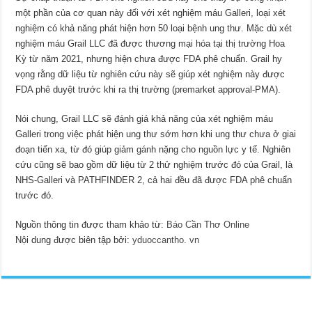
một phần của cơ quan này đối với xét nghiệm máu Galleri, loại xét
nghiệm có khả năng phát hiện hơn 50 loại bệnh ung thư. Mặc dù xét
nghiệm máu Grail LLC đã được thương mại hóa tại thị trường Hoa
Kỳ từ năm 2021, nhưng hiện chưa được FDA phê chuẩn. Grail hy
vọng rằng dữ liệu từ nghiên cứu này sẽ giúp xét nghiệm này được
FDA phê duyệt trước khi ra thị trường (premarket approval-PMA).
Nói chung, Grail LLC sẽ đánh giá khả năng của xét nghiệm máu
Galleri trong việc phát hiện ung thư sớm hơn khi ung thư chưa ở giai
đoạn tiến xa, từ đó giúp giảm gánh nặng cho nguồn lực y tế. Nghiên
cứu cũng sẽ bao gồm dữ liệu từ 2 thử nghiệm trước đó của Grail, là
NHS-Galleri và PATHFINDER 2, cả hai đều đã được FDA phê chuẩn
trước đó.
Nguồn thông tin được tham khảo từ:
Báo Cần Thơ Online
Nội dung được biên tập bởi:
yduoccantho. vn