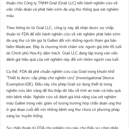
thuận cho Công ty TNHH Grail (Grail LLC) tiến hành nghiên cứu về
việc chẩn đoán và phát hiện sớm đa ung thư thông qua xét nghiệm
máu.
Theo thông tin từ Grail LLC, công ty này đã nhận được sự chấp
thuận từ FDA để tiến hành nghiên cứu về xét nghiệm phát hiện sớm
đa ung thư có tên gọi là Galleri đối với những người tham gia bảo
hiểm Medicare. Đây là chương trình chăm sóc người già trên 65 tuổi
do Chính phủ Hoa Kỳ đảm trách. Grail LLC đang tập trung vào việc
đánh giá hiệu quả của xét nghiệm này đối với nhóm người cao tuổi.
Cụ thể, FDA đã phê chuẩn nghiên cứu của Grail trong khuôn khổ
“Thiết bị được cấp phép cho nghiên cứu” (Investigational Device
Exemption-IDE). Điều này cho phép Grail sử dụng thiết bị trong
nghiên cứu lâm sàng để thu thập dữ liệu về tính an toàn và hiệu quả
trên bệnh nhân. Nghiên cứu sẽ đánh giá khả năng của xét nghiệm
máu Galleri trong việc giảm số lượng trường hợp chẩn đoán ung thư
ở giai đoạn cuối đối với những bệnh ung thư chưa có phương pháp
sàng lọc truyền thống.
Sự chấp thuận từ FDA cho nghiên cứu này cho thấy sự công nhận