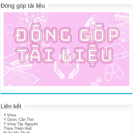
Đóng góp tài liệu
Liên kết
Y khoa
Y Dược Cần Thơ
Y khoa Tây Nguyên
Thừa Thiên Huế
Buôn Ma Thuột