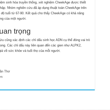
ệm sinh hóa truyền thống, xét nghiệm CheekAge được thiết
 thập. Nhóm nghiên cứu đã áp dụng thuật toán CheekAge trên
 độ tuổi từ 67-90. Kết quả cho thấy CheekAge có khả năng
ng của một người.
uan trọng
ứu cũng xác định các chỉ dấu sinh học ADN cụ thể đóng vai trò
vong. Các chỉ dấu này liên quan đến các gien như ALPK2,
á về sức khỏe và tuổi thọ của mỗi người.
ần Thơ
vn