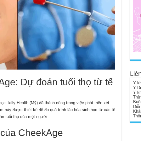
Liên
ge: Dự đoán tuổi thọ từ tế
Y k
Y D
Y k
Thừ
Buô
ọc Tally Health (Mỹ) đã thành công trong việc phát triển xét
Diễ
này được thiết kế để đo quá trình lão hóa sinh học từ các tế
Khá
Thôn
n tuổi thọ của một người.
ả của CheekAge