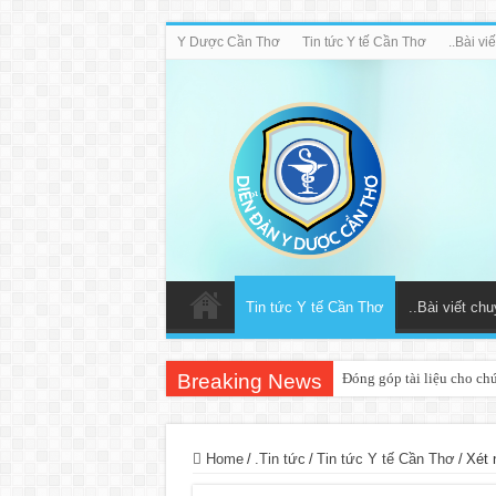
Y Dược Cần Thơ
Tin tức Y tế Cần Thơ
..Bài v
Tin tức Y tế Cần Thơ
..Bài viết ch
Breaking News
Đóng góp tài liệu cho ch
Home
/
.Tin tức
/
Tin tức Y tế Cần Thơ
/
Xét 