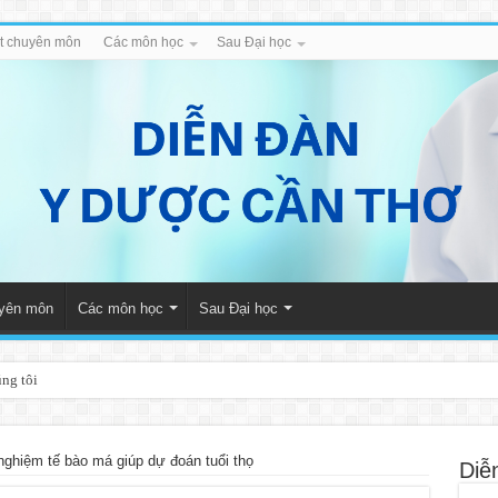
iết chuyên môn
Các môn học
Sau Đại học
uyên môn
Các môn học
Sau Đại học
úng tôi
nghiệm tế bào má giúp dự đoán tuổi thọ
Diễ