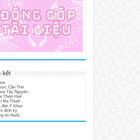
 kết
hoa
ược Cần Thơ
hoa Tây Nguyên
a Thiên Huế
n Ma Thuột
n đàn Y khoa
m định kỳ
g tin thuốc