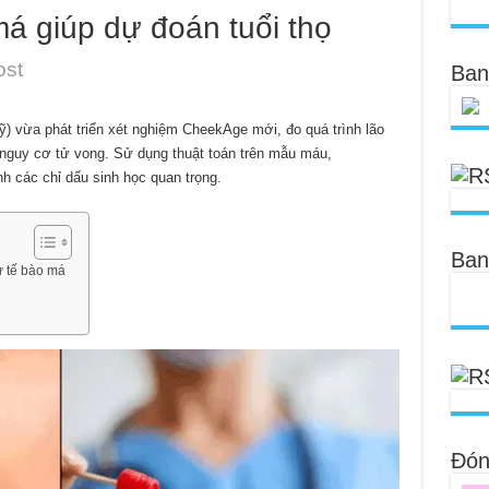
á giúp dự đoán tuổi thọ
ost
Ban
ỹ) vừa phát triển xét nghiệm CheekAge mới, đo quá trình lão
à nguy cơ tử vong. Sử dụng thuật toán trên mẫu máu,
 các chỉ dấu sinh học quan trọng.
Ban
ừ tế bào má
Đóng