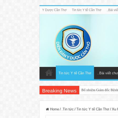
Y Dược Cần Thơ
Tin tức Y tế Cần Thơ
..Bài v
Tin tức Y tế Cần Thơ
..Bài viết ch
Breaking News
Bổ nhiệm Giám đốc Bệnh
Home
/
.Tin tức
/
Tin tức Y tế Cần Thơ
/
Xu h