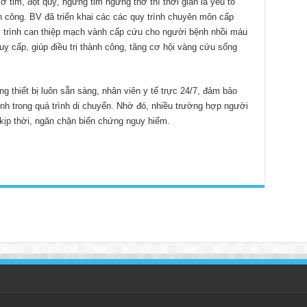
 tim, đột quỵ, ngưng tim ngưng thở thì thời gian là yếu tố
nh công. BV đã triển khai các các quy trình chuyên môn cấp
 trình can thiệp mạch vành cấp cứu cho người bệnh nhồi máu
uỵ cấp, giúp điều trị thành công, tăng cơ hội vàng cứu sống
g thiết bị luôn sẵn sàng, nhân viên y tế trực 24/7, đảm bảo
nh trong quá trình di chuyển. Nhờ đó, nhiều trường hợp người
kịp thời, ngăn chặn biến chứng nguy hiểm.