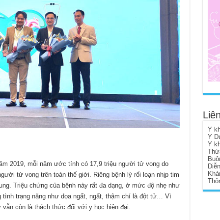
Liên
Y k
Y D
Y k
Thừ
Buô
ăm 2019, mỗi năm ước tính có 17,9 triệu người tử vong do
Diễ
Khá
ời tử vong trên toàn thế giới. Riêng bệnh lý rối loạn nhịp tim
Thôn
chung. Triệu chứng của bệnh này rất đa dạng, ở mức độ nhẹ như
 tình trạng nặng như dọa ngất, ngất, thậm chí là đột tử… Vì
 vẫn còn là thách thức đối với y học hiện đại.