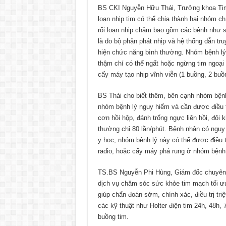
BS CKI Nguyễn Hữu Thái, Trưởng khoa Tim
loạn nhịp tim có thể chia thành hai nhóm ch
rối loạn nhịp chậm bao gồm các bệnh như suy
là do bộ phận phát nhịp và hệ thống dẫn tr
hiện chức năng bình thường. Nhóm bệnh lý
thậm chí có thể ngất hoặc ngừng tim ngoại
cấy máy tạo nhịp vĩnh viễn (1 buồng, 2 bu
BS Thái cho biết thêm, bên cạnh nhóm bệnh 
nhóm bệnh lý nguy hiểm và cần được điều tr
cơn hồi hộp, đánh trống ngực liên hồi, đôi k
thường chỉ 80 lần/phút. Bệnh nhân có nguy c
y học, nhóm bệnh lý này có thể được điều tr
radio, hoặc cấy máy phá rung ở nhóm bệnh
TS.BS Nguyễn Phi Hùng, Giám đốc chuyên
dịch vụ chăm sóc sức khỏe tim mạch tối ưu 
giúp chẩn đoán sớm, chính xác, điều trị triệ
các kỹ thuật như Holter điện tim 24h, 48h,
buồng tim.