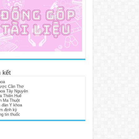
 kết
hoa
ược Cần Thơ
hoa Tây Nguyên
a Thiên Huế
n Ma Thuột
n đàn Y khoa
m định kỳ
g tin thuốc