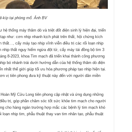
 ê-kíp tại phòng mổ. Ảnh BV
 thống máy thăm dò và triệt đốt điện sinh lý hiện đại, triển
c tạp như: cơn nhịp nhanh kịch phát trên thất, hội chứng kích
thất…, cấy máy tạo nhịp vĩnh viễn điều trị các rối loạn nhịp
n nhịp thất nguy hiểm ngừa đột tử, cấy máy tái đồng bộ tim 3
 tháng 8-2023, khoa Tim mạch đã triển khai thành công phương
nhịp bó nhánh trái dưới hướng dẫn của hệ thống thăm dò điện
ến nhất thế giới giúp tối ưu hóa phương pháp tạo nhịp hiện tại.
n vị tiên phong đưa kỹ thuật này đến với người dân miền
 Hoàn Mỹ Cửu Long tiên phong cập nhật và ứng dụng những
 điều trị, góp phần chăm sóc tốt sức khỏe tim mạch cho người
công cho hàng ngàn trường hợp mắc các bệnh lý tim mạch khó
 loạn nhịp tim, phẫu thuật thay van tim nhân tạo, phẫu thuật