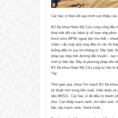
Các bác sĩ theo dõi quá trình can thiệp của
BV Đa khoa Hoàn Mỹ Cửu Long cũng đầu tư hệ
khai triệt đốt các bệnh lý rối loạn nhịp phứ
thích sớm WPW, ngoại tâm thu thất – nhanh 
chậm, cấy máy phá rung điều trị các rối loạ
buồng điều trị suy tim kháng trị. Đặc biệt,
pháp tạo nhịp trên đường dẫn truyền – tạo 
sinh lý hiện đại. Đây là phương pháp tiên ti
BV Đa khoa Hoàn Mỹ Cửu Long tự hào là đơ
Tây.
Thời gian qua, khoa Tim mạch BV Đa khoa
kỹ thuật mới trong tầm soát, chẩn đoán và
dân ĐBSCL. Các bác sĩ đã điều trị thành 
như: Can thiệp mạch vành, tim bẩm sinh, rối
bắc cầu mạch vành, Stent-Graft…