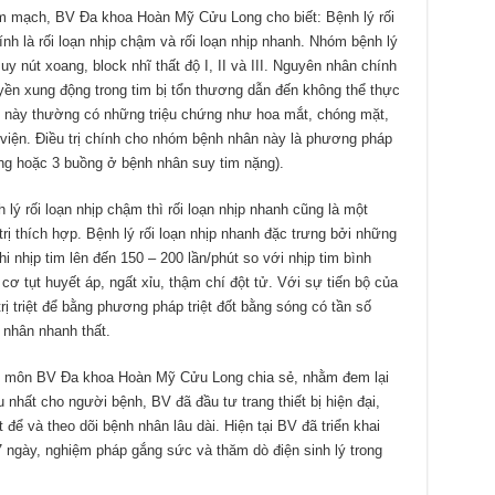
 mạch, BV Đa khoa Hoàn Mỹ Cửu Long cho biết: Bệnh lý rối
ính là rối loạn nhịp chậm và rối loạn nhịp nhanh. Nhóm bệnh lý
 nút xoang, block nhĩ thất độ I, II và III. Nguyên nhân chính
uyền xung động trong tim bị tổn thương dẫn đến không thể thực
 này thường có những triệu chứng như hoa mắt, chóng mặt,
 viện. Điều trị chính cho nhóm bệnh nhân này là phương pháp
ồng hoặc 3 buồng ở bệnh nhân suy tim nặng).
lý rối loạn nhịp chậm thì rối loạn nhịp nhanh cũng là một
ị thích hợp. Bệnh lý rối loạn nhịp nhanh đặc trưng bởi những
hi nhịp tim lên đến 150 – 200 lần/phút so với nhịp tim bình
ơ tụt huyết áp, ngất xỉu, thậm chí đột tử. Với sự tiến bộ của
ị triệt để bằng phương pháp triệt đốt bằng sóng có tần số
 nhân nhanh thất.
 môn BV Đa khoa Hoàn Mỹ Cửu Long chia sẻ, nhằm đem lại
nhất cho người bệnh, BV đã đầu tư trang thiết bị hiện đại,
t để và theo dõi bệnh nhân lâu dài. Hiện tại BV đã triển khai
 7 ngày, nghiệm pháp gắng sức và thăm dò điện sinh lý trong