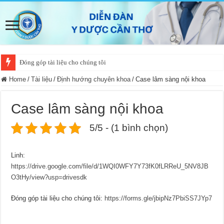
Đóng góp tài liệu cho chúng tôi
Home
/
Tài liệu
/
Định hướng chuyên khoa
/
Case lâm sàng nội khoa
Case lâm sàng nội khoa
5/5 - (1 bình chọn)
Linh:
https://drive.google.com/file/d/1WQI0WFY7Y73fK0fLRReU_5NV8JB
O3tHy/view?usp=drivesdk
Đóng góp tài liệu cho chúng tôi:
https://forms.gle/jbipNz7PbiSS7JYp7