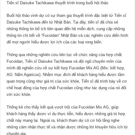
Tiến sĩ Daisuke Tachikawa thuyết trình trong buổi hội thảo
Buổi hội thảo vinh dự có sự tham gia thuyết trình đặc biệt từ Tiến sĩ
Daisuke Tachikawa đến từ Nhật Bản. Tại đây, tiến sĩ đã chia sẻ
những thông tin bổ ích liên quan đến hệ miễn dịch, cung cấp những
thông tin chi tiết về “Fucoidan” Nhật Bản và các nghiên cứu điển hình
để mọi người hiểu được lợi ích của các loại rong biển.
Thông qua những nghiên cứu liên tục về chức năng của hợp chất
Fucoidan, Tiến sĩ Daisuke Tachikawa và đội ngũ chuyên môn của
mình đã nghiên cứu về sự kết hợp Fucoidan Mix AG (Mix: kết hợp,
AG: Nấm Agaricus). Nhằm mục đích để khách hàng hiểu được tầm
quan trọng cũng như giá trị của sức khỏe, Tiến sĩ đã trình bày về cơ
chế hoạt động của hợp chất Fucoidan cũng như tác dụng của nó đối
với sức khỏe.
Thống kê cho thấy kết quả vượt trội của Fucoidan Mix AG, giúp
khách hàng thấy được ví dụ thực tiễn, hiểu được những giá trị hợp
chất này mang lại. Ngoài ra, khách tham dự có cơ hội lắng nghe
những cảm nhận thực tế và nhận được những lời khuyên hữu ích từ
chuyên gia.