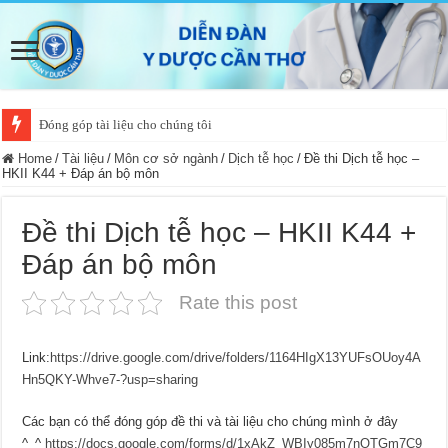
Đóng góp tài liệu cho chúng tôi
Home
/
Tài liệu
/
Môn cơ sở ngành
/
Dịch tễ học
/
Đề thi Dịch tễ học –
HKII K44 + Đáp án bộ môn
Đề thi Dịch tễ học – HKII K44 +
Đáp án bộ môn
Rate this post
Link:
https://drive.google.com/drive/folders/1164HIgX13YUFsOUoy4A
Hn5QKY-Whve7-?usp=sharing
Các bạn có thể đóng góp đề thi và tài liệu cho chúng mình ở đây
^_^
https://docs.google.com/forms/d/1xAkZ_WBIy085m7nOTGm7C9