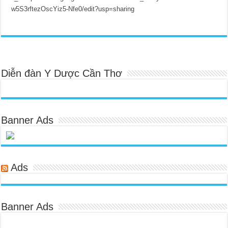
w5S3rftezOscYiz5-Nfe0/edit?usp=sharing
Diễn đàn Y Dược Cần Thơ
Banner Ads
Ads
Banner Ads