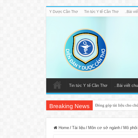
Y Dược Cần Thơ
Tin tức Y tế Cần Thơ
..Bài v
Tin tức Y tế Cần Thơ
..Bài viết c
Breaking News
Đóng góp tài liệu cho ch
Home
/
Tài liệu
/
Môn cơ sở ngành
/
Mô phôi