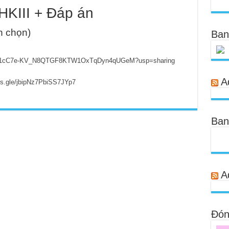
HKIII + Đáp án
nh chọn)
Ban
lders/1cC7e-KV_N8QTGF8KTW1OxTqDyn4qUGeM?usp=sharing
A
rms.gle/jbipNz7PbiSS7JYp7
Ban
A
Đóng