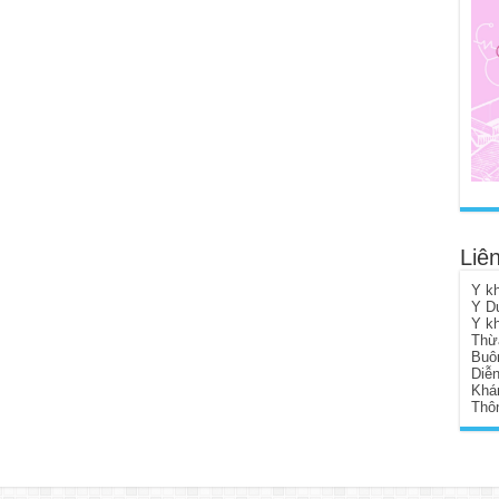
Liên
Y k
Y D
Y k
Thừ
Buô
Diễ
Khá
Thôn