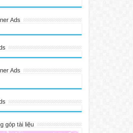
ner Ads
ds
ner Ads
ds
 góp tài liệu