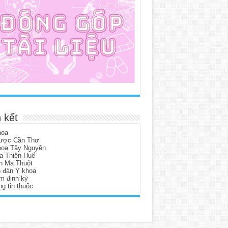
 kết
hoa
ược Cần Thơ
hoa Tây Nguyên
a Thiên Huế
n Ma Thuột
n đàn Y khoa
m định kỳ
g tin thuốc