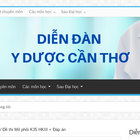
iết chuyên môn
Các môn học
Sau Đại học
huyên môn
Các môn học
Sau Đại học
úng tôi
/
Đề thi Mô phôi K35 HKIII + Đáp án
Diễ