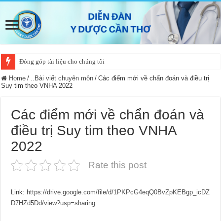
Đóng góp tài liệu cho chúng tôi
Home
/
..Bài viết chuyên môn
/
Các điểm mới về chẩn đoán và điều trị
Suy tim theo VNHA 2022
Các điểm mới về chẩn đoán và
điều trị Suy tim theo VNHA
2022
Rate this post
Link:
https://drive.google.com/file/d/1PKPcG4eqQ0BvZpKEBgp_icDZ
D7HZd5Dd/view?usp=sharing