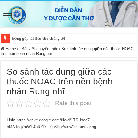
Đóng góp tài liệu cho chúng tôi
Home
/
..Bài viết chuyên môn
/
So sánh tác dụng giữa các thuốc NOAC
trên nền bệnh nhân Rung nhĩ
So sánh tác dụng giữa các
thuốc NOAC trên nền bệnh
nhân Rung nhĩ
Rate this post
Link:
https://drive.google.com/file/d/1TSHsoq7–
bMAJdq7mWF4bRZD_T0p3Ppr/view?usp=sharing